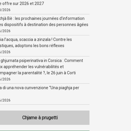
e offre sur 2026 et 2027
8/2026
chjà Bè : les prochaines journées d'information
les dispositifs à destination des personnes âgées
6/2026
a l’acqua, scaccia a zinzala ! Contre les
tiques, adoptons les bons réflexes
6/2026
ghjurnata psiperinativa in Corsica : Comment
x appréhender les vulnérabilités et
mpagner la parentalité ?, le 26 juin à Corti
6/2026
a di una nova cunvenzione “Una piaghja per
”
6/2026
Chjame à prugetti