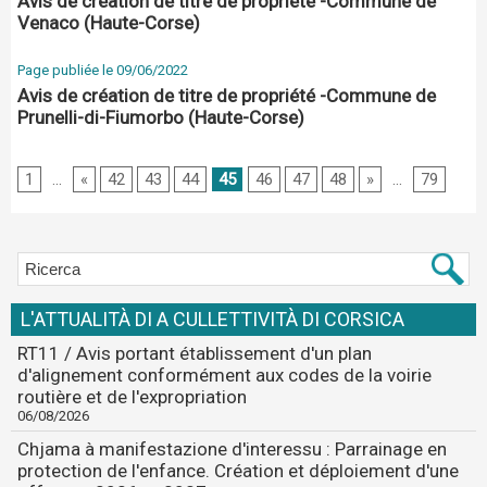
Avis de création de titre de propriété -Commune de
Venaco (Haute-Corse)
Page publiée le 09/06/2022
Avis de création de titre de propriété -Commune de
Prunelli-di-Fiumorbo (Haute-Corse)
1
...
«
42
43
44
45
46
47
48
»
...
79
L'ATTUALITÀ DI A CULLETTIVITÀ DI CORSICA
RT11 / Avis portant établissement d'un plan
d'alignement conformément aux codes de la voirie
routière et de l'expropriation
06/08/2026
Chjama à manifestazione d'interessu : Parrainage en
protection de l'enfance. Création et déploiement d'une