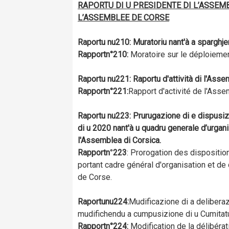
RAPORTU DI U PRESIDENTE DI L’ASSEM
L’ASSEMBLEE DE CORSE
Raportu n
u
210: Muratoriu nant'à a sparghjer
Rapportn
°
210:
Moratoire sur le déploiemen
Raportu n
u
221: Raportu d'attività di l'Ass
Rapportn
°
221:
Rapport d'activité de l'Ass
Raportu n
u
223: Prurugazione di e dispusiz
di u 2020 nant'à u quadru generale d’urganiz
l'Assemblea di Corsica.
Rapportn
°
223
: Prorogation des dispositio
portant cadre général d'organisation et 
de Corse.
Raportun
u
224:
Mudificazione di a deliberaz
mudifichendu a cumpusizione di u Cumitatu 
Rapportn
°
224:
Modification de la délibéra