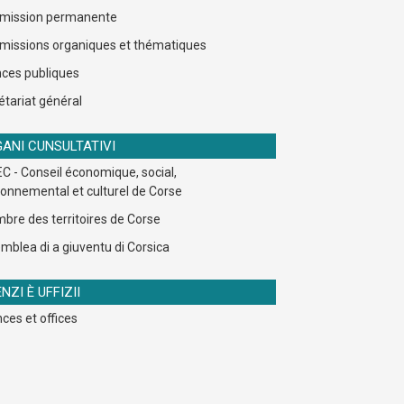
ission permanente
issions organiques et thématiques
ces publiques
étariat général
ANI CUNSULTATIVI
C - Conseil économique, social,
ronnemental et culturel de Corse
bre des territoires de Corse
mblea di a giuventu di Corsica
NZI È UFFIZII
ces et offices