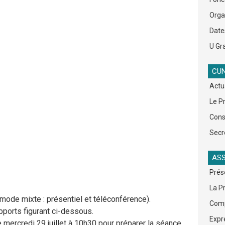
Org
Date
U Gra
CUN
Actu
Le P
Cons
Secr
ASS
Prés
La P
 mode mixte : présentiel et téléconférence).
Comp
apports figurant ci-dessous.
Expr
mercredi 29 juillet à 10h30 pour préparer la séance.