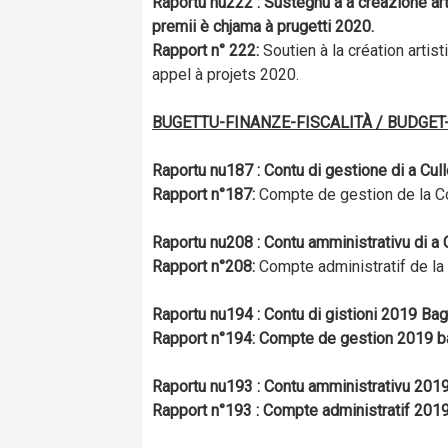
Raportu n
u
222 : Sustegnu à a creazione arti
premii è chjama à prugetti 2020.
Rapport n° 222:
Soutien à la création artist
appel à projets 2020.
BUGETTU-FINANZE-FISCALITÀ / BUDGET
Raportu n
u
187 : Contu di gestione di a Cull
Rapport n
°
187:
Compte de gestion de la Co
Raportu n
u
208 : Contu amministrativu di a C
Rapport n
°
208:
Compte administratif de la 
Raportu n
u
194 : Contu di gistioni 2019 Bag
Rapport n
°
194: Compte de gestion 2019 ba
Raportu n
u
193 : Contu amministrativu 2019
Rapport n
°
193 : Compte administratif 2019