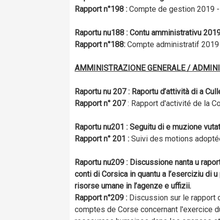
Rapport n
°
198 :
Compte de gestion 2019 - 
Raportu n
u
188 : Contu amministrativu 2019
Rapport n
°
188:
Compte administratif 2019 
AMMINISTRAZIONE GENERALE / ADMIN
Raportu n
u
207 : Raportu d’attività di a Cul
Rapport n° 207
: Rapport d'activité de la C
Raportu n
u
201 : Seguitu di e muzione vutat
Rapport n° 201 :
Suivi des motions adopté
Raportu n
u
209 : Discussione nanta u raport
conti di Corsica in quantu a l’eserciziu di 
risorse umane in l’agenze e uffizii.
Rapport n
°
209 :
Discussion sur le rapport 
comptes de Corse concernant l'exercice du