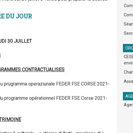
Comm
RE DU JOUR
Comm
Séan
Secr
UDI 30 JUILLET
ORG
S
CESE
envi
OGRAMMES CONTRACTUALISES
Cham
Asse
di u prugramma operaziunale FEDER FSE CORSE 2021-
AGE
 du programme opérationnel FEDER FSE Corse 2021-
Agen
ATRIMOINE