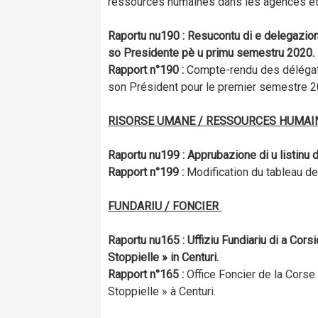
ressources humaines dans les agences et 
Raportu n
u
190 : Resucontu di e delegazione
so Presidente pè u primu semestru 2020.
Rapport n°190 :
Compte-rendu des délégatio
son Président pour le premier semestre 2
RISORSE UMANE / RESSOURCES HUMAI
Raportu n
u
199 : Apprubazione di u listinu di 
Rapport n°199 :
Modification du tableau des
FUNDARIU / FONCIER
Raportu n
u
165 : Uffiziu Fundiariu di a Cor
Stoppielle » in Centuri.
Rapport n°165 :
Office Foncier de la Corse
Stoppielle » à Centuri.