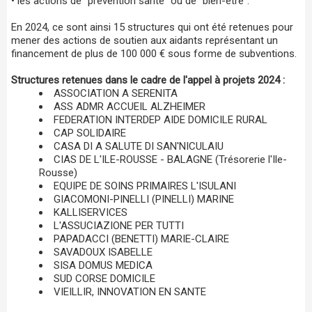
• les actions de “prévention santé” ou de “bien-être”.
En 2024, ce sont ainsi 15 structures qui ont été retenues pour
mener des actions de soutien aux aidants représentant un
financement de plus de 100 000 € sous forme de subventions.
Structures retenues dans le cadre de l'appel à projets 2024 :
ASSOCIATION A SERENITA
ASS ADMR ACCUEIL ALZHEIMER
FEDERATION INTERDEP AIDE DOMICILE RURAL
CAP SOLIDAIRE
CASA DI A SALUTE DI SAN'NICULAIU
CIAS DE L'ILE-ROUSSE - BALAGNE (Trésorerie l'Ile-
Rousse)
EQUIPE DE SOINS PRIMAIRES L'ISULANI
GIACOMONI-PINELLI (PINELLI) MARINE
KALLISERVICES
L'ASSUCIAZIONE PER TUTTI
PAPADACCI (BENETTI) MARIE-CLAIRE
SAVADOUX ISABELLE
SISA DOMUS MEDICA
SUD CORSE DOMICILE
VIEILLIR, INNOVATION EN SANTE