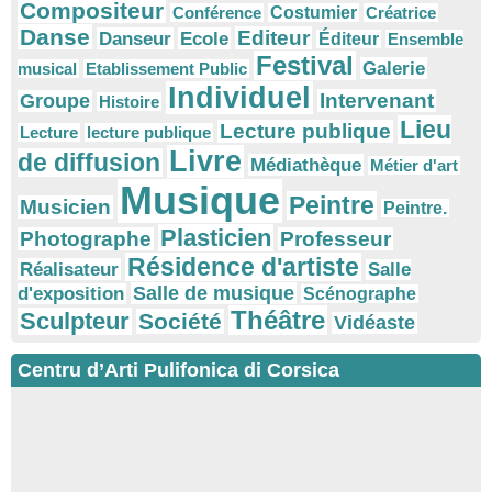
Compositeur
Conférence
Costumier
Créatrice
Danse
Editeur
Danseur
Ecole
Éditeur
Ensemble
Festival
Galerie
musical
Etablissement Public
Individuel
Intervenant
Groupe
Histoire
Lieu
Lecture publique
Lecture
lecture publique
Livre
de diffusion
Médiathèque
Métier d'art
Musique
Peintre
Musicien
Peintre.
Plasticien
Photographe
Professeur
Résidence d'artiste
Réalisateur
Salle
Salle de musique
d'exposition
Scénographe
Théâtre
Sculpteur
Société
Vidéaste
Centru d’Arti Pulifonica di Corsica