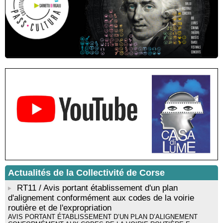
Residenza di scrittura di Angela Nicolai, Trà Corsica è
Sardegna - Mediateca di castagniccia Mare è monti - I Fulelli
Résidence d’écriture et de recherche de l’écrivaine Cécilia
Castelli - Institut Mémoires de l'Edition Contemporaine - Caen /
Médiathèque de Castagniccia Mare et Monti - I Fulelli
Rencontre / dédicace avec Lucrèce Luciani autour de son
livre « La ballade du pendu du Niolu» - Mediateca territuriale di
Santa Lucia di Tallà
Mise en musique d’un livre jeunesse par Annik Meschinet,
musicienne pédagogue : Ateliers d’expression sonore, vocale,
rythmique et corporelle - Mediateca territuriale di Santa Lucia di
Tallà
! Événement reporté ! Cycle de conférences peinture animé
par Alexandre Dominati - Mediateca territuriale di Santa Lucia di
Tallà
Actualités de la Collectivité de Corse
RT11 / Avis portant établissement d'un plan
d'alignement conformément aux codes de la voirie
routière et de l'expropriation
AVIS PORTANT ÉTABLISSEMENT D’UN PLAN D’ALIGNEMENT