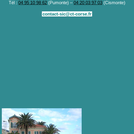
Tél :
04 95 10 98 62
(Pumonte) –
04 20 03 97 03
(Cismonte)
contact-sic@ct-corse.fr