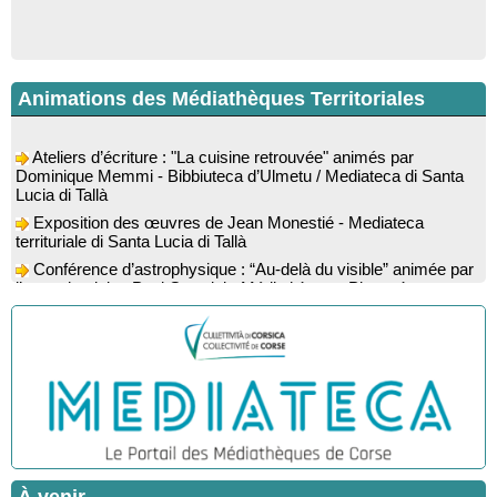
Animations des Médiathèques Territoriales
Ateliers d’écriture : "La cuisine retrouvée" animés par
Dominique Memmi - Bibbiuteca d’Ulmetu / Mediateca di Santa
Lucia di Tallà
Exposition des œuvres de Jean Monestié - Mediateca
territuriale di Santa Lucia di Tallà
Conférence d’astrophysique : “Au-delà du visible” animée par
l’astrophysicien Paul Guerrini - Médiathèque - Pitretu è
Bicchisgià
Exposition des œuvres de Dominique Malberti Morin :
"Racines, peintures acryliques et aquarelles" - Mediateca
territuriale di Santa Lucia di Tallà
Animation : "Petits lecteurs" - Médiathèque - Pitretu è
Bicchisgià
Spectacle musical : "Viaghju in Corsica cù Regina & Bruno",
hommage au duo mythique de la chanson corse interprété par
Marie-Elsa Picciocchi (chant), Marc’Antò Belgodere (chant et
gutare) et Jacky Le Menn (claviers) - Salle des fêtes - Cuzzà