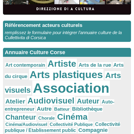
Référencement acteurs culturels
remplissez le formulaire pour intégrer l’annuaire culture de la
Cullettivita di Corsica
Annuaire Culture Corse
Artiste
Arts
Arts de la rue
Art contemporain
Arts plastiques
Arts
du cirque
Association
visuels
Audiovisuel
Auteur
Atelier
Auto-
Autre
Bibliothèque
entrepreneur
Batteur
Cinéma
Chanteur
Chorale
Cinéma/Audiovisuel
Collectivité Publique
Collectivité
Compagnie
publique / Etablissement public