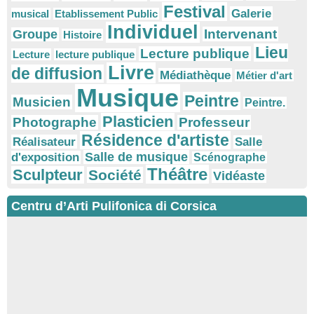
Festival
Galerie
musical
Etablissement Public
Individuel
Intervenant
Groupe
Histoire
Lieu
Lecture publique
Lecture
lecture publique
Livre
de diffusion
Médiathèque
Métier d'art
Musique
Peintre
Musicien
Peintre.
Plasticien
Photographe
Professeur
Résidence d'artiste
Réalisateur
Salle
Salle de musique
d'exposition
Scénographe
Théâtre
Sculpteur
Société
Vidéaste
Centru d’Arti Pulifonica di Corsica