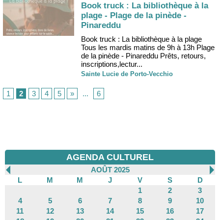
Book truck : La bibliothèque à la
plage - Plage de la pinède -
Pinareddu
Book truck : La bibliothèque à la plage
Tous les mardis matins de 9h à 13h Plage
de la pinède - Pinareddu Prêts, retours,
inscriptions,lectur...
Sainte Lucie de Porto-Vecchio
1
2
3
4
5
»
...
6
AGENDA CULTUREL
AOÛT 2025
L
M
M
J
V
S
D
1
2
3
4
5
6
7
8
9
10
11
12
13
14
15
16
17