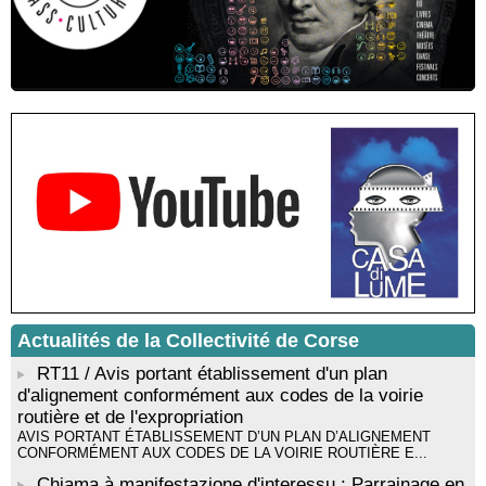
Résidence d’écriture et de recherche de l’écrivaine Cécilia
Castelli - Institut Mémoires de l'Edition Contemporaine - Caen /
Médiathèque de Castagniccia Mare et Monti - I Fulelli
Rencontre / dédicace avec Lucrèce Luciani autour de son
livre « La ballade du pendu du Niolu» - Mediateca territuriale di
Santa Lucia di Tallà
Mise en musique d’un livre jeunesse par Annik Meschinet,
musicienne pédagogue : Ateliers d’expression sonore, vocale,
rythmique et corporelle - Mediateca territuriale di Santa Lucia di
Tallà
! Événement reporté ! Cycle de conférences peinture animé
par Alexandre Dominati - Mediateca territuriale di Santa Lucia di
Tallà
Actualités de la Collectivité de Corse
RT11 / Avis portant établissement d'un plan
d'alignement conformément aux codes de la voirie
routière et de l'expropriation
AVIS PORTANT ÉTABLISSEMENT D’UN PLAN D’ALIGNEMENT
CONFORMÉMENT AUX CODES DE LA VOIRIE ROUTIÈRE E...
Chjama à manifestazione d'interessu : Parrainage en