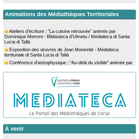
Animations des Médiathèques Territoriales
Ateliers d’écriture : "La cuisine retrouvée" animés par
Dominique Memmi - Bibbiuteca d’Ulmetu / Mediateca di Santa
Lucia di Tallà
Exposition des œuvres de Jean Monestié - Mediateca
territuriale di Santa Lucia di Tallà
Conférence d’astrophysique : “Au-delà du visible” animée par
l’astrophysicien Paul Guerrini - Médiathèque - Pitretu è
Bicchisgià
Exposition des œuvres de Dominique Malberti Morin :
"Racines, peintures acryliques et aquarelles" - Mediateca
territuriale di Santa Lucia di Tallà
Animation : "Petits lecteurs" - Médiathèque - Pitretu è
Bicchisgià
Spectacle musical : "Viaghju in Corsica cù Regina & Bruno",
hommage au duo mythique de la chanson corse interprété par
Marie-Elsa Picciocchi (chant), Marc’Antò Belgodere (chant et
gutare) et Jacky Le Menn (claviers) - Salle des fêtes - Cuzzà
À venir
Lecture musicale : "Frida par les mots" proposée par la
compagnie "Si Osa", Lecture de Marine Lalanne accompagnée