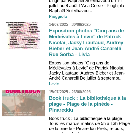
dirigé par Raphaël Soleilhavoup du 14
juillet au 9 août L'Aria Corse - Pioghjula
Raphaël Soleilhavou...
Pioggiola
14/07/2025 - 30/08/2025
Exposition photos "Cinq ans de
Médiévales à Levie" de Patrick
Nicolaï, Jacky Liautaud, Audrey
Bieber et Jean-André Canarelli -
Rue Sorba - Livia
Exposition photos "Cinq ans de
Médiévales à Levie" de Patrick Nicolaï,
Jacky Liautaud, Audrey Bieber et Jean-
André Canarelli De juillet à septembr...
Levie
15/07/2025 - 26/08/2025
Book truck : La bibliothèque à la
plage - Plage de la pinède -
Pinareddu
Book truck : La bibliothèque à la plage
Tous les mardis matins de 9h à 13h Plage
de la pinède - Pinareddu Prêts, retours,