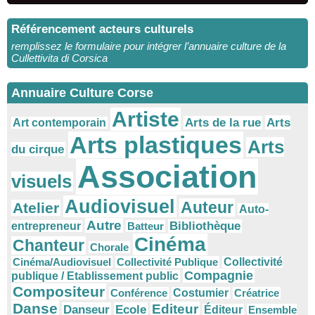
Référencement acteurs culturels
remplissez le formulaire pour intégrer l’annuaire culture de la
Cullettivita di Corsica
Annuaire Culture Corse
Artiste
Arts
Arts de la rue
Art contemporain
Arts plastiques
Arts
du cirque
Association
visuels
Audiovisuel
Auteur
Atelier
Auto-
Autre
Bibliothèque
entrepreneur
Batteur
Cinéma
Chanteur
Chorale
Cinéma/Audiovisuel
Collectivité Publique
Collectivité
Compagnie
publique / Etablissement public
Compositeur
Conférence
Costumier
Créatrice
Danse
Editeur
Danseur
Ecole
Éditeur
Ensemble