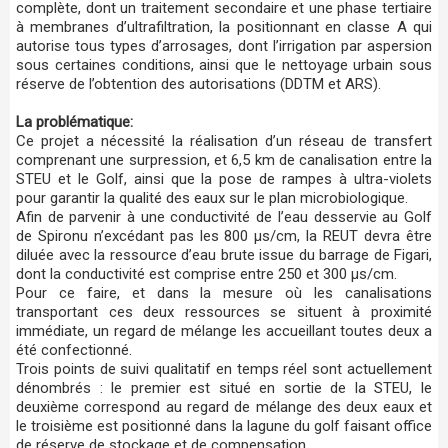
complète, dont un traitement secondaire et une phase tertiaire
à membranes d’ultrafiltration, la positionnant en classe A qui
autorise tous types d’arrosages, dont l’irrigation par aspersion
sous certaines conditions, ainsi que le nettoyage urbain sous
réserve de l’obtention des autorisations (DDTM et ARS).
La problématique:
Ce projet a nécessité la réalisation d’un réseau de transfert
comprenant une surpression, et 6,5 km de canalisation entre la
STEU et le Golf, ainsi que la pose de rampes à ultra-violets
pour garantir la qualité des eaux sur le plan microbiologique.
Afin de parvenir à une conductivité de l’eau desservie au Golf
de Spironu n’excédant pas les 800 μs/cm, la REUT devra être
diluée avec la ressource d’eau brute issue du barrage de Figari,
dont la conductivité est comprise entre 250 et 300 μs/cm.
Pour ce faire, et dans la mesure où les canalisations
transportant ces deux ressources se situent à proximité
immédiate, un regard de mélange les accueillant toutes deux a
été confectionné.
Trois points de suivi qualitatif en temps réel sont actuellement
dénombrés : le premier est situé en sortie de la STEU, le
deuxième correspond au regard de mélange des deux eaux et
le troisième est positionné dans la lagune du golf faisant office
de réserve de stockage et de compensation.