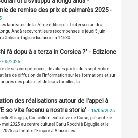
 sculari di u sviluppu a longu anda -
ie de remise des prix et palmarès 2025
-
5
ses lauréates de la 7ème édition di i Trufei sculari di u
Longu Andà recevront leurs récompenses le jeudi 5 juin
c Galea à Tagliu è Isulacciu, à 14h30....
hì fà dopu à a terza in Corsica ?" - Edizione
2/05/2025
dre de ses compétences, dévolues par loi du 5 septembre
tière de diffusion de l’information sur les formations et sur
auprès des publics et de leurs familles, la...
tion des réalisations autour de l'appel à
"E so vite facenu a nostra storia"
-
16/05/2025
celli-Sbraggia, Conseillère exécutive de Corse, présente le
 mai 2025 au centre culturel Carlu Rocchi à Biguglia et le
i 2025 au théâtre l’Empire à Aiacciu les...