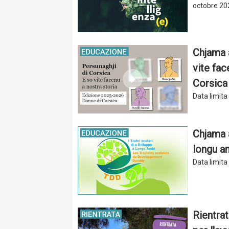
octobre 202
Chjama à
vite fac
Corsica
Data limita
Chjama à
longu a
Data limita
Rientrat