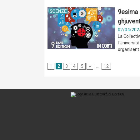
9esima e
ghjuvent
02/04/202
La Collecti
l’Università
organisent 
1
2
3
4
5
»
...
12