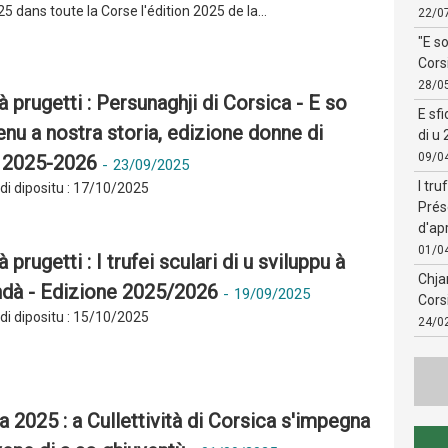
5 dans toute la Corse l'édition 2025 de la...
22/0
"E s
Cors
28/0
 prugetti : Persunaghji di Corsica - E so
E sfi
enu a nostra storia, edizione donne di
di u 
09/0
 2025-2026
-
23/09/2025
I tru
 di dipositu : 17/10/2025
Prés
d'apr
01/0
 prugetti : I trufei sculari di u sviluppu à
Chja
ndà - Edizione 2025/2026
-
19/09/2025
Cors
 di dipositu : 15/10/2025
24/0
a 2025 : a Cullettività di Corsica s'impegna