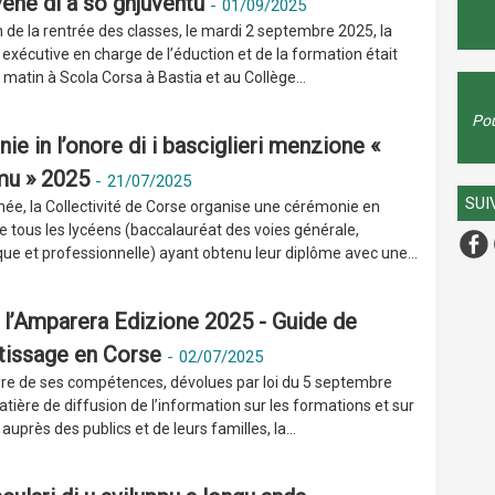
vene di a so ghjuventù
-
01/09/2025
n de la rentrée des classes, le mardi 2 septembre 2025, la
 exécutive en charge de l’éduction et de la formation était
 matin à Scola Corsa à Bastia et au Collège...
Pou
e in l’onore di i basciglieri menzione «
mu » 2025
-
21/07/2025
SUI
ée, la Collectivité de Corse organise une cérémonie en
e tous les lycéens (baccalauréat des voies générale,
ue et professionnelle) ayant obtenu leur diplôme avec une...
i l’Amparera Edizione 2025 - Guide de
ntissage en Corse
-
02/07/2025
dre de ses compétences, dévolues par loi du 5 septembre
tière de diffusion de l’information sur les formations et sur
auprès des publics et de leurs familles, la...