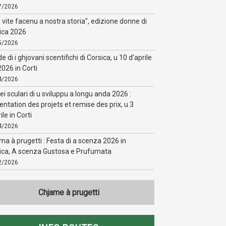
7/2026
o vite facenu a nostra storia", edizione donne di
ica 2026
5/2026
de di i ghjovani scentifichi di Corsica, u 10 d'aprile
2026 in Corti
4/2026
fei sculari di u sviluppu a longu anda 2026 :
entation des projets et remise des prix, u 3
ile in Corti
4/2026
ma à prugetti : Festa di a scenza 2026 in
ica, A scenza Gustosa e Prufumata
2/2026
Chjame à prugetti