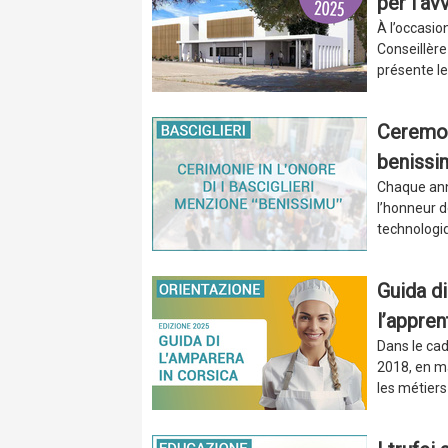
per l'av
À l’occasio
Conseillère
présente le
Ceremoni
benissi
Chaque ann
l’honneur d
technologiq
Guida d
l’appre
Dans le ca
2018, en ma
les métiers 