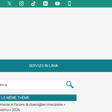
SERVIZII IN LINIA
R LE MÊME THÈME
monie in l’onore di i basciglieri menzione «
ssimu » 2026