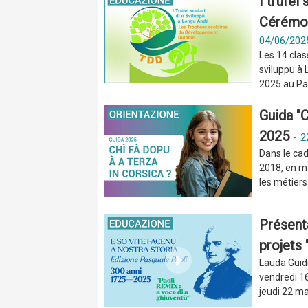
I trufei
Cérémon
04/06/202
Les 14 clas
sviluppu à 
2025 au Par
Guida "C
2025
-
2
Dans le ca
2018, en ma
les métiers 
Présenta
projets 
Lauda Guidi
vendredi 16
jeudi 22 ma