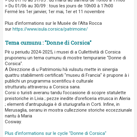
> Du 01/06 au 30/09 : tous les jours de 10h00 à 17h00
Fermé les 1er janvier, 1er mai, 1er et 11 novembre
Plus d'informations sur le Musée de l'Alta Rocca
sur
https://www.isula.corsica/patrimoine/
Tema cumunu : "Donne di Corsica"
Pè u periudu 2024-2025, i musei di a Cullettività di Corsica
pruponenu un tema cumunu di mostre tempuranie "Donne di
Corsica".
A Direzzione di u Patrimoniu hà vulsutu mette in sinergia
quattru stabilimenti certificati "museu di Francia" è prupone à i
publichi un prugramma scentificu è culturale
strutturatu attraversu a Corsica sana.
Corsi o turisti averanu tandu l’occasione di scopre statulette
preistoriche in Livia ; pezze inedite d’oreficeria etrusca in Aleria
; elementi d’antrupulugia è di sturiugrafia in Corti. Infine, in
Merusaglia, seranu in mostra cullezzione storiche eccezziunale
nantu à Maria
Cosway.
Plus d'informations sur le cycle "Donne di Corsica"