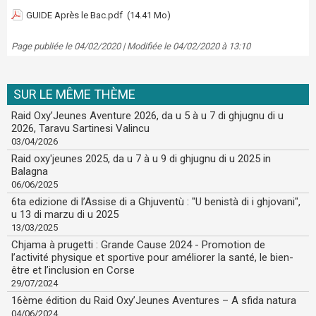
GUIDE Après le Bac.pdf
(14.41 Mo)
Page publiée le 04/02/2020 | Modifiée le 04/02/2020 à 13:10
SUR LE MÊME THÈME
Raid Oxy’Jeunes Aventure 2026, da u 5 à u 7 di ghjugnu di u
2026, Taravu Sartinesi Valincu
03/04/2026
Raid oxy'jeunes 2025, da u 7 à u 9 di ghjugnu di u 2025 in
Balagna
06/06/2025
6ta edizione di l’Assise di a Ghjuventù : "U benistà di i ghjovani",
u 13 di marzu di u 2025
13/03/2025
Chjama à prugetti : Grande Cause 2024 - Promotion de
l’activité physique et sportive pour améliorer la santé, le bien-
être et l’inclusion en Corse
29/07/2024
16ème édition du Raid Oxy’Jeunes Aventures – A sfida natura
04/06/2024