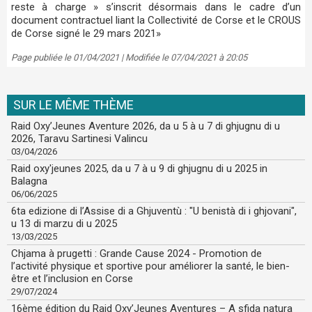
reste à charge » s’inscrit désormais dans le cadre d’un
document contractuel liant la Collectivité de Corse et le CROUS
de Corse signé le 29 mars 2021»
Page publiée le 01/04/2021 | Modifiée le 07/04/2021 à 20:05
SUR LE MÊME THÈME
Raid Oxy’Jeunes Aventure 2026, da u 5 à u 7 di ghjugnu di u
2026, Taravu Sartinesi Valincu
03/04/2026
Raid oxy'jeunes 2025, da u 7 à u 9 di ghjugnu di u 2025 in
Balagna
06/06/2025
6ta edizione di l’Assise di a Ghjuventù : "U benistà di i ghjovani",
u 13 di marzu di u 2025
13/03/2025
Chjama à prugetti : Grande Cause 2024 - Promotion de
l’activité physique et sportive pour améliorer la santé, le bien-
être et l’inclusion en Corse
29/07/2024
16ème édition du Raid Oxy’Jeunes Aventures – A sfida natura