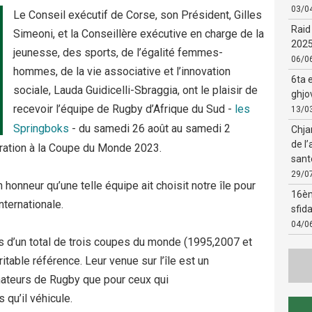
03/0
Le Conseil exécutif de Corse, son Président, Gilles
Raid
Simeoni, et la Conseillère exécutive en charge de la
2025
jeunesse, des sports, de l’égalité femmes-
06/0
hommes, de la vie associative et l’innovation
6ta e
sociale, Lauda Guidicelli-Sbraggia, ont le plaisir de
ghjo
recevoir l’équipe de Rugby d’Afrique du Sud -
les
13/0
Springboks
- du samedi 26 août au samedi 2
Chja
de l’
ration à la Coupe du Monde 2023.
santé
29/0
 honneur qu’une telle équipe ait choisit notre île pour
16èm
nternationale.
sfid
04/0
s d’un total de trois coupes du monde (1995,2007 et
table référence. Leur venue sur l’île est un
mateurs de Rugby que pour ceux qui
 qu’il véhicule.