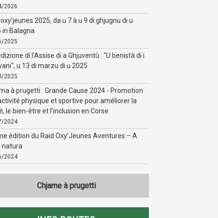
4/2026
 oxy'jeunes 2025, da u 7 à u 9 di ghjugnu di u
 in Balagna
6/2025
dizione di l’Assise di a Ghjuventù : "U benistà di i
vani", u 13 di marzu di u 2025
3/2025
ma à prugetti : Grande Cause 2024 - Promotion
activité physique et sportive pour améliorer la
, le bien-être et l’inclusion en Corse
7/2024
e édition du Raid Oxy’Jeunes Aventures – A
a natura
6/2024
Chjame à prugetti