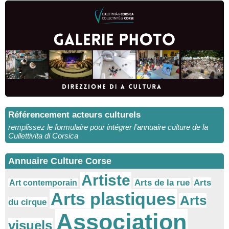
Référencement acteurs culturels
remplissez le formulaire pour intégrer l’annuaire culture de la
Cullettivita di Corsica
Annuaire Culture Corse
Artiste
Arts
Arts de la rue
Art contemporain
Arts plastiques
Arts
du cirque
Association
visuels