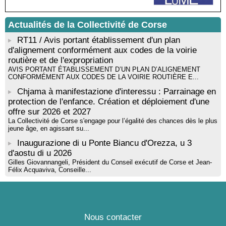
rythmique et corporelle - Mediateca territuriale di Santa Lucia di
Tallà
Actualités de la Collectivité de Corse
! Événement reporté ! Cycle de conférences peinture animé
par Alexandre Dominati - Mediateca territuriale di Santa Lucia di
RT11 / Avis portant établissement d'un plan
Tallà
d'alignement conformément aux codes de la voirie
routière et de l'expropriation
AVIS PORTANT ÉTABLISSEMENT D’UN PLAN D’ALIGNEMENT
CONFORMÉMENT AUX CODES DE LA VOIRIE ROUTIÈRE E...
Chjama à manifestazione d'interessu : Parrainage en
protection de l'enfance. Création et déploiement d'une
offre sur 2026 et 2027
La Collectivité de Corse s'engage pour l’égalité des chances dès le plus
jeune âge, en agissant su...
Inaugurazione di u Ponte Biancu d'Orezza, u 3
d'aostu di u 2026
Gilles Giovannangeli, Président du Conseil exécutif de Corse et Jean-
Félix Acquaviva, Conseille...
Nous contacter