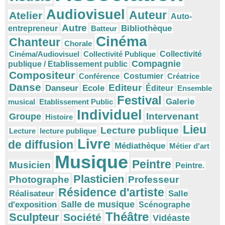
Audiovisuel
Auteur
Atelier
Auto-
Autre
Bibliothèque
entrepreneur
Batteur
Cinéma
Chanteur
Chorale
Cinéma/Audiovisuel
Collectivité Publique
Collectivité
Compagnie
publique / Etablissement public
Compositeur
Conférence
Costumier
Créatrice
Danse
Editeur
Danseur
Ecole
Éditeur
Ensemble
Festival
Galerie
musical
Etablissement Public
Individuel
Intervenant
Groupe
Histoire
Lieu
Lecture publique
Lecture
lecture publique
Livre
de diffusion
Médiathèque
Métier d'art
Musique
Peintre
Musicien
Peintre.
Plasticien
Photographe
Professeur
Résidence d'artiste
Réalisateur
Salle
Salle de musique
d'exposition
Scénographe
Théâtre
Sculpteur
Société
Vidéaste