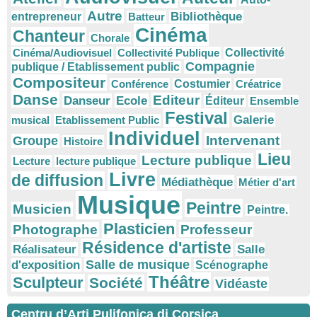
Autre
Bibliothèque
entrepreneur
Batteur
Cinéma
Chanteur
Chorale
Cinéma/Audiovisuel
Collectivité Publique
Collectivité
Compagnie
publique / Etablissement public
Compositeur
Conférence
Costumier
Créatrice
Danse
Editeur
Danseur
Ecole
Éditeur
Ensemble
Festival
Galerie
musical
Etablissement Public
Individuel
Intervenant
Groupe
Histoire
Lieu
Lecture publique
Lecture
lecture publique
Livre
de diffusion
Médiathèque
Métier d'art
Musique
Peintre
Musicien
Peintre.
Plasticien
Photographe
Professeur
Résidence d'artiste
Réalisateur
Salle
Salle de musique
d'exposition
Scénographe
Théâtre
Sculpteur
Société
Vidéaste
Centru d’Arti Pulifonica di Corsica