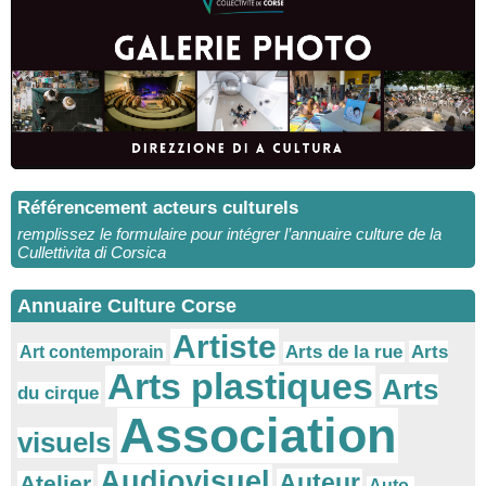
Référencement acteurs culturels
remplissez le formulaire pour intégrer l’annuaire culture de la
Cullettivita di Corsica
Annuaire Culture Corse
Artiste
Arts
Arts de la rue
Art contemporain
Arts plastiques
Arts
du cirque
Association
visuels
Audiovisuel
Auteur
Atelier
Auto-