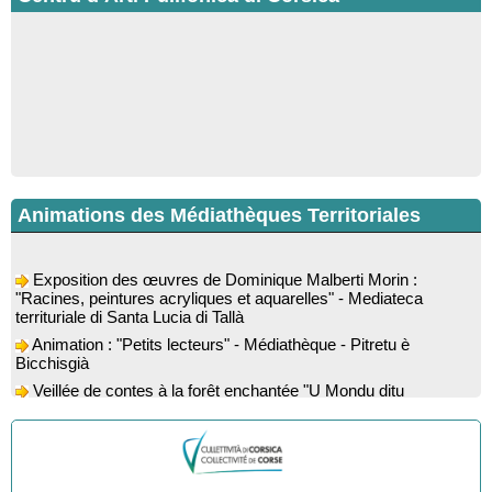
Animations des Médiathèques Territoriales
Exposition des œuvres de Dominique Malberti Morin :
"Racines, peintures acryliques et aquarelles" - Mediateca
territuriale di Santa Lucia di Tallà
Animation : "Petits lecteurs" - Médiathèque - Pitretu è
Bicchisgià
Veillée de contes à la forêt enchantée "U Mondu ditu
mignuleddu" par la Caravane de Conteurs - Currà
Colloque : "Taravu : terre de patrimoines", Regards sur le
patrimoine religieux, roman, thermal et littéraire - Spaziu Jean-
Marc Fiamma - A Sarra di Farru
Spectacle musical : "Viaghju in Corsica cù Regina & Bruno",