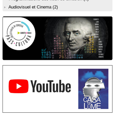
Conférence : "Pratiques magico-religieuses et rituels de
protection de la Corse agro-pastorale" animée par Jean-Jacques
Audiovisuel et Cinema
(2)
Andreani - Bucugnà / Zonza
Résidence de peinture et exposition de l’artiste Aponi : "Cœur
ouvert en citadelle" en partenariat avec la commune de Santa
Lucia di Tallà - Mediateca territuriale di Santa Lucia di Tallà
! EVENEMENT REPORTE ! Rencontre / dédicace avec
Gilles Antonioli autour de son ouvrage “Testa Mora - Les
Rivages du destin” - Afà / Prupià / Santa Lucia di Tallà
Residenza di scrittura di Angela Nicolai, Trà Corsica è
Sardegna - Mediateca di castagniccia Mare è monti - I Fulelli
Résidence d’écriture et de recherche de l’écrivaine Cécilia
Castelli - Institut Mémoires de l'Edition Contemporaine - Caen /
Médiathèque de Castagniccia Mare et Monti - I Fulelli
Rencontre / dédicace avec Lucrèce Luciani autour de son
livre « La ballade du pendu du Niolu» - Mediateca territuriale di
Santa Lucia di Tallà
Mise en musique d’un livre jeunesse par Annik Meschinet,
musicienne pédagogue : Ateliers d’expression sonore, vocale,
rythmique et corporelle - Mediateca territuriale di Santa Lucia di
Tallà
! Événement reporté ! Cycle de conférences peinture animé
par Alexandre Dominati - Mediateca territuriale di Santa Lucia di