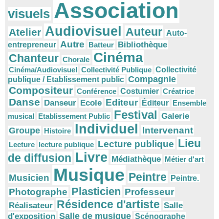
Association
visuels
Audiovisuel
Auteur
Atelier
Auto-
Autre
Bibliothèque
entrepreneur
Batteur
Cinéma
Chanteur
Chorale
Cinéma/Audiovisuel
Collectivité Publique
Collectivité
Compagnie
publique / Etablissement public
Compositeur
Conférence
Costumier
Créatrice
Danse
Editeur
Danseur
Ecole
Éditeur
Ensemble
Festival
Galerie
musical
Etablissement Public
Individuel
Intervenant
Groupe
Histoire
Lieu
Lecture publique
Lecture
lecture publique
Livre
de diffusion
Médiathèque
Métier d'art
Musique
Peintre
Musicien
Peintre.
Plasticien
Photographe
Professeur
Résidence d'artiste
Réalisateur
Salle
Salle de musique
d'exposition
Scénographe