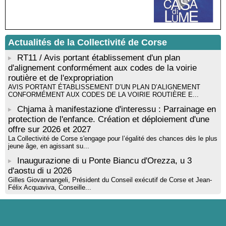
Résidence d’écriture et de recherche de l’écrivaine Cécilia
Castelli - Institut Mémoires de l'Edition Contemporaine - Caen /
Médiathèque de Castagniccia Mare et Monti - I Fulelli
Rencontre / dédicace avec Lucrèce Luciani autour de son
livre « La ballade du pendu du Niolu» - Mediateca territuriale di
Actualités de la Collectivité de Corse
Santa Lucia di Tallà
RT11 / Avis portant établissement d'un plan
d'alignement conformément aux codes de la voirie
routière et de l'expropriation
AVIS PORTANT ÉTABLISSEMENT D’UN PLAN D’ALIGNEMENT
CONFORMÉMENT AUX CODES DE LA VOIRIE ROUTIÈRE E...
Chjama à manifestazione d'interessu : Parrainage en
protection de l'enfance. Création et déploiement d'une
offre sur 2026 et 2027
La Collectivité de Corse s'engage pour l’égalité des chances dès le plus
jeune âge, en agissant su...
Inaugurazione di u Ponte Biancu d'Orezza, u 3
d'aostu di u 2026
Gilles Giovannangeli, Président du Conseil exécutif de Corse et Jean-
Félix Acquaviva, Conseille...