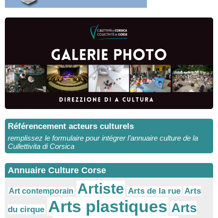
Référencement acteurs culturels
remplissez le formulaire pour intégrer l’annuaire culture de la
Cullettivita di Corsica
Annuaire Culture Corse
Artiste
Arts
Arts de la rue
Art contemporain
Arts plastiques
Arts
du cirque