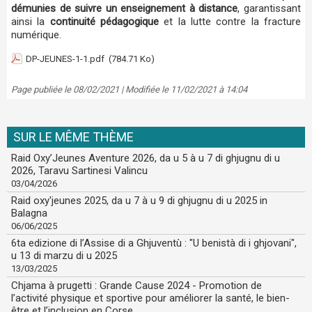
démunies de suivre un enseignement à distance
, garantissant
ainsi la
continuité pédagogique
et la lutte contre la fracture
numérique.
DP-JEUNES-1-1.pdf
(784.71 Ko)
Page publiée le 08/02/2021 | Modifiée le 11/02/2021 à 14:04
SUR LE MÊME THÈME
Raid Oxy’Jeunes Aventure 2026, da u 5 à u 7 di ghjugnu di u
2026, Taravu Sartinesi Valincu
03/04/2026
Raid oxy'jeunes 2025, da u 7 à u 9 di ghjugnu di u 2025 in
Balagna
06/06/2025
6ta edizione di l’Assise di a Ghjuventù : "U benistà di i ghjovani",
u 13 di marzu di u 2025
13/03/2025
Chjama à prugetti : Grande Cause 2024 - Promotion de
l’activité physique et sportive pour améliorer la santé, le bien-
être et l’inclusion en Corse