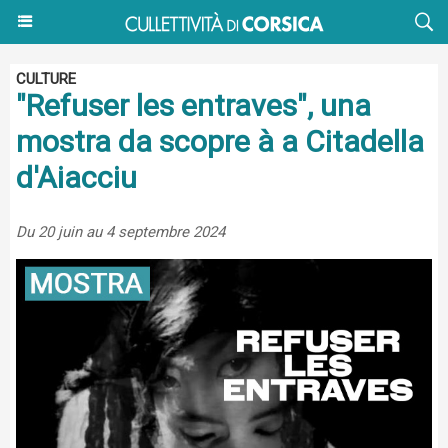
CULTURE
"Refuser les entraves", una
mostra da scopre à a Citadella
d'Aiacciu
Du 20 juin au 4 septembre 2024