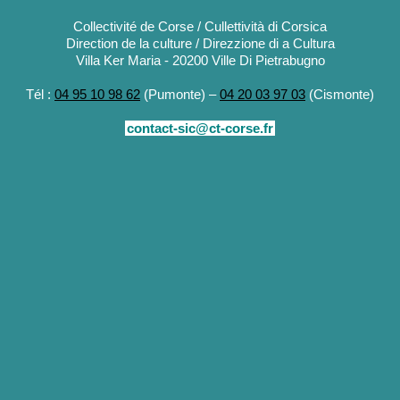
Collectivité de Corse / Cullettività di Corsica
Direction de la culture / Direzzione di a Cultura
Villa Ker Maria - 20200 Ville Di Pietrabugno
Tél :
04 95 10 98 62
(Pumonte) –
04 20 03 97 03
(Cismonte)
contact-sic@ct-corse.fr