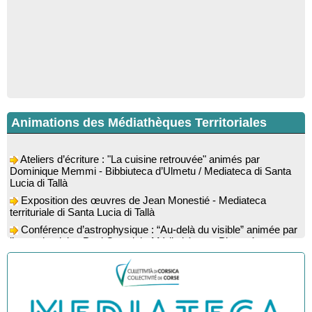
Animations des Médiathèques Territoriales
Ateliers d’écriture : "La cuisine retrouvée" animés par
Dominique Memmi - Bibbiuteca d’Ulmetu / Mediateca di Santa
Lucia di Tallà
Exposition des œuvres de Jean Monestié - Mediateca
territuriale di Santa Lucia di Tallà
Conférence d’astrophysique : “Au-delà du visible” animée par
l’astrophysicien Paul Guerrini - Médiathèque - Pitretu è
Bicchisgià
Exposition des œuvres de Dominique Malberti Morin :
"Racines, peintures acryliques et aquarelles" - Mediateca
territuriale di Santa Lucia di Tallà
Animation : "Petits lecteurs" - Médiathèque - Pitretu è