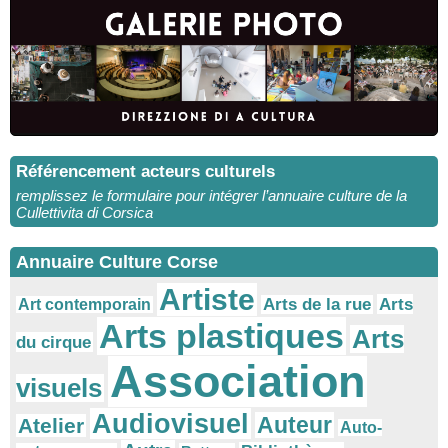
Référencement acteurs culturels
remplissez le formulaire pour intégrer l’annuaire culture de la
Cullettivita di Corsica
Annuaire Culture Corse
Artiste
Arts
Arts de la rue
Art contemporain
Arts plastiques
Arts
du cirque
Association
visuels
Audiovisuel
Auteur
Atelier
Auto-