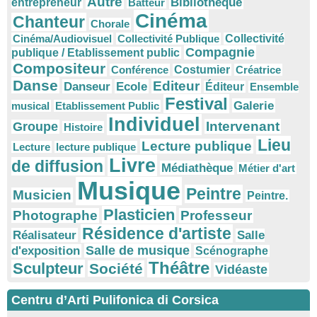
Autre
Bibliothèque
entrepreneur
Batteur
Cinéma
Chanteur
Chorale
Cinéma/Audiovisuel
Collectivité Publique
Collectivité
Compagnie
publique / Etablissement public
Compositeur
Conférence
Costumier
Créatrice
Danse
Editeur
Danseur
Ecole
Éditeur
Ensemble
Festival
Galerie
musical
Etablissement Public
Individuel
Intervenant
Groupe
Histoire
Lieu
Lecture publique
Lecture
lecture publique
Livre
de diffusion
Médiathèque
Métier d'art
Musique
Peintre
Musicien
Peintre.
Plasticien
Photographe
Professeur
Résidence d'artiste
Réalisateur
Salle
Salle de musique
d'exposition
Scénographe
Théâtre
Sculpteur
Société
Vidéaste
Centru d’Arti Pulifonica di Corsica