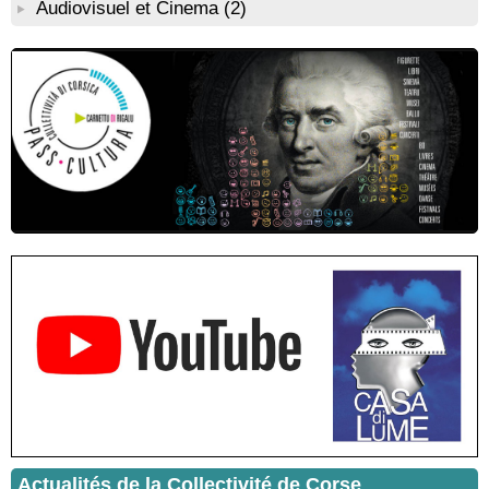
Audiovisuel et Cinema
(2)
municipal - Zonza
Conférence : "Pratiques magico-religieuses et rituels de
protection de la Corse agro-pastorale" animée par Jean-Jacques
Andreani - Bucugnà / Zonza
Residenza di scrittura di Angela Nicolai, Trà Corsica è
Sardegna - Mediateca di castagniccia Mare è monti - I Fulelli
Résidence d’écriture et de recherche de l’écrivaine Cécilia
Castelli - Institut Mémoires de l'Edition Contemporaine - Caen /
Médiathèque de Castagniccia Mare et Monti - I Fulelli
Rencontre / dédicace avec Lucrèce Luciani autour de son
livre « La ballade du pendu du Niolu» - Mediateca territuriale di
Santa Lucia di Tallà
Mise en musique d’un livre jeunesse par Annik Meschinet,
musicienne pédagogue : Ateliers d’expression sonore, vocale,
rythmique et corporelle - Mediateca territuriale di Santa Lucia di
Tallà
! Événement reporté ! Cycle de conférences peinture animé
par Alexandre Dominati - Mediateca territuriale di Santa Lucia di
Tallà
Actualités de la Collectivité de Corse