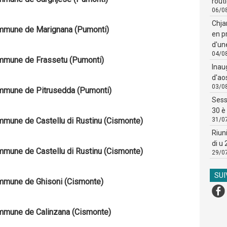
routi
06/0
Chja
Commune de Marignana (Pumonti)
en p
d'un
04/0
Commune de Frassetu (Pumonti)
Inau
d'ao
03/0
Commune de Pitrusedda (Pumonti)
Sess
30 è 
Commune de Castellu di Rustinu (Cismonte)
31/0
Riun
di u
Commune de Castellu di Rustinu (Cismonte)
29/0
SU
Commune de Ghisoni (Cismonte)
Commune de Calinzana (Cismonte)