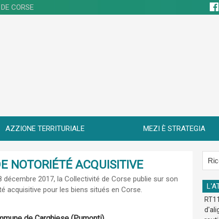
 DE CORSE
AZZIONE TERRITURIALE
MEZI È STRATEGIA
E NOTORIÉTÉ ACQUISITIVE
28 décembre 2017
, la Collectivité de Corse publie sur son
L'A
été acquisitive pour les biens situés en Corse.
RT11
d'al
Commune de Carghjese (Pumonti)