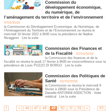
Commission du
développement économique,
du numérique, de
l’aménagement du territoire et de l’environnement
-
11/02/2022
la Commission du Développement Economique, du Numérique, de
l’Aménagement du Territoire et de l’Environnement se réunira le
mercredi 16 février 2022 à 9h00 sous la présidence de Nadine
Nivaggioni
Lire la suite
Commission des Finances et
de la Fiscalité
-
07/02/2022
la Commission des finances et de la
fiscalité se réunira le jeudi 17 février à 9h00 en visioconférence sous la
présidence de Louis POZZO DI BORGO
Lire la suite
Commission des Politiques de
Santé
-
02/02/2022
la Commission se réunira le mercredi 9
février à 18h00 sous la Présidence de
Danielle ANTONINI ADDICTION : Volet
médical
Lire la suite
1
...
«
46
47
48
49
50
51
52
»
...
93