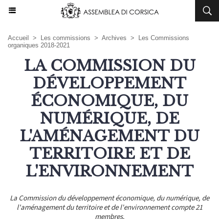
Accueil
>
Les commissions
>
Archives
>
Les Commissions
organiques 2018-2021
LA COMMISSION DU
DÉVELOPPEMENT
ÉCONOMIQUE, DU
NUMÉRIQUE, DE
L'AMÉNAGEMENT DU
TERRITOIRE ET DE
L'ENVIRONNEMENT
La Commission du développement économique, du numérique, de
l'aménagement du territoire et de l'environnement compte 21
membres.