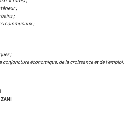
astructures) ;
ntérieur ;
bains ;
tercommunaux ;
ques ;
la conjoncture économique, de la croissance et de l'emploi.
I
NZANI