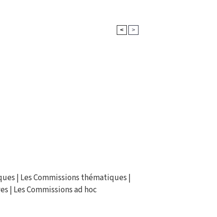
<
>
ques
|
Les Commissions thématiques
|
ves
|
Les Commissions ad hoc