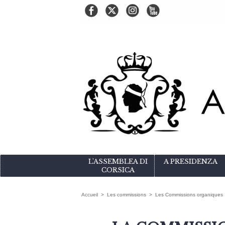
L'ASSEMBLEA DI
A PRESIDENZA
CORSICA
Accueil
>
Les commissions
>
Les Commissions organiques