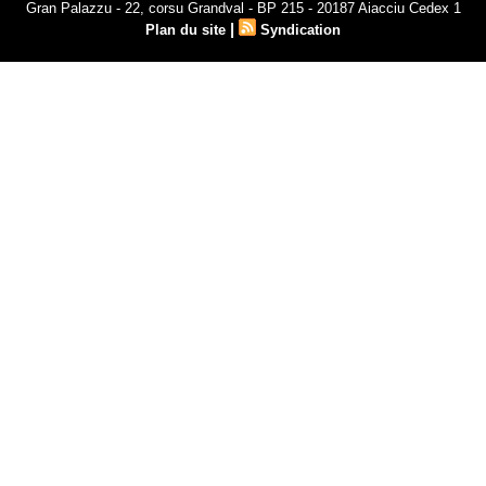
Gran Palazzu - 22, corsu Grandval - BP 215 - 20187 Aiacciu Cedex 1
|
Plan du site
Syndication