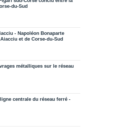
Figari sud-Corse conclu entre la
Corse-du-Sud
Aiacciu - Napoléon Bonaparte
d'Aiacciu et de Corse-du-Sud
vrages métalliques sur le réseau
igne centrale du réseau ferré -