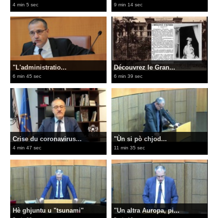
4 min 5 sec
9 min 14 sec
"L'administratio...
Découvrez le Gran...
6 min 45 sec
6 min 39 sec
Crise du coronavirus...
"Ùn si pò chjod...
4 min 47 sec
11 min 35 sec
Hè ghjuntu u "tsunami"
"Un altra Auropa, pi...