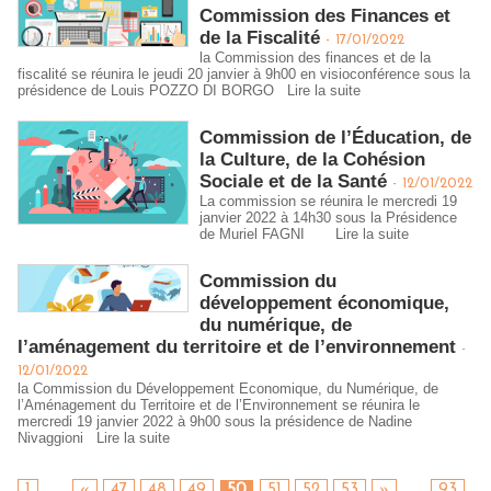
Commission des Finances et
de la Fiscalité
-
17/01/2022
la Commission des finances et de la
fiscalité se réunira le jeudi 20 janvier à 9h00 en visioconférence sous la
présidence de Louis POZZO DI BORGO
Lire la suite
Commission de l’Éducation, de
la Culture, de la Cohésion
Sociale et de la Santé
-
12/01/2022
La commission se réunira le mercredi 19
janvier 2022 à 14h30 sous la Présidence
de Muriel FAGNI
Lire la suite
Commission du
développement économique,
du numérique, de
l’aménagement du territoire et de l’environnement
-
12/01/2022
la Commission du Développement Economique, du Numérique, de
l’Aménagement du Territoire et de l’Environnement se réunira le
mercredi 19 janvier 2022 à 9h00 sous la présidence de Nadine
Nivaggioni
Lire la suite
1
...
«
47
48
49
50
51
52
53
»
...
93