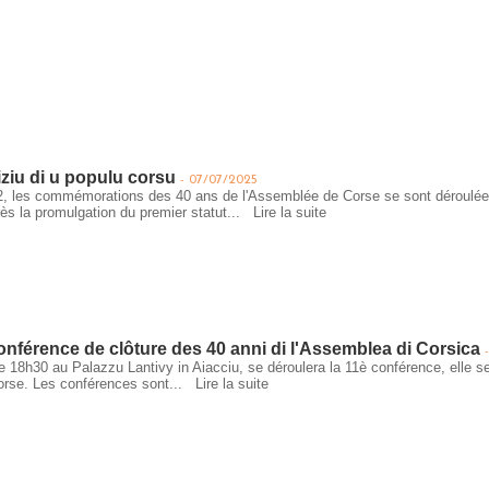
iziu di u populu corsu
-
07/07/2025
2, les commémorations des 40 ans de l'Assemblée de Corse se sont déroulées
rès la promulgation du premier statut...
Lire la suite
conférence de clôture des 40 anni di l'Assemblea di Corsica
-
e 18h30 au Palazzu Lantivy in Aiacciu, se déroulera la 11è conférence, elle ser
orse. Les conférences sont...
Lire la suite