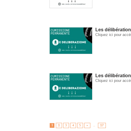
Les délibératio
Cliquez ici pour ac
Les délibératio
Cliquez ici pour ac
1
2
3
4
5
»
...
27