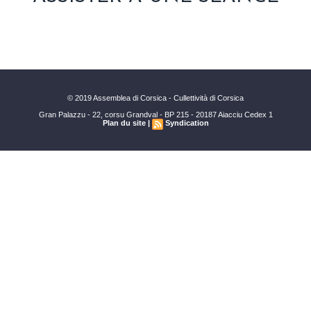
© 2019 Assemblea di Corsica - Cullettività di Corsica
Gran Palazzu - 22, corsu Grandval - BP 215 - 20187 Aiacciu Cedex 1
Plan du site
|
Syndication