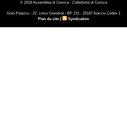
© 2019 Assemblea di Corsica - Cullettività di Corsica
Gran Palazzu - 22, corsu Grandval - BP 215 - 20187 Aiacciu Cedex 1
|
Plan du site
Syndication