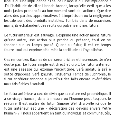
lapsus ou une imprudence ? Est- ce un lapsus ou une impudence ?
J’ai l’habitude de citer Hannah Arendt, lorsqu’elle écrit que « les
mots justes prononcés au bon moment sont de l’action ». Que dire
alors des paroles approximatives ? L’imprécision ou la négligence
lexicale sont des produits instables. Tombés dans de mauvaises
mains, ils échafaudent des récits qui pulvérisent nos futurs.
Le futur antérieur est sauvage. Il exprime une action moins future
qu’une autre, une action plus proche du présent, tout en se
fondant sur un temps passé. Quant au futur, il est ce temps
fourre-tout qui exprime pêle-mêle la certitude et l’hypothèse.
Ces rencontres Racines de ciel seront riches et heureuses. Je n’en
doute pas. Le futur simple est direct et droit. Le futur antérieur
est une sagesse qui exprime l’incertitude. Serà andatu à girà e
sette chjappelle. Serà ghjuntu l’inguernu. Temps de l’uchronie, le
futur antérieur annonce aujourd’hui des faits encore invérifiables
mais falsifiables à souhait.
Le futur antérieur a ceci de divin que sa nature est prophétique. Il
a ce visage humain, dans la mesure où l’homme peut toujours le
réécrire. Il est maître du futur. Simone Weil dirait-elle ici que le
futur antérieur est une « déclaration des devoirs envers l'être
humain» ? Il nous appartient en tant qu’individus et communautés,