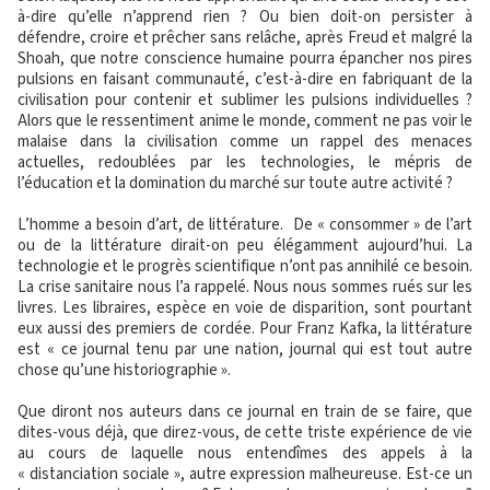
à-dire qu’elle n’apprend rien ? Ou bien doit-on persister à
défendre, croire et prêcher sans relâche, après Freud et malgré la
Shoah, que notre conscience humaine pourra épancher nos pires
pulsions en faisant communauté, c’est-à-dire en fabriquant de la
civilisation pour contenir et sublimer les pulsions individuelles ?
Alors que le ressentiment anime le monde, comment ne pas voir le
malaise dans la civilisation comme un rappel des menaces
actuelles, redoublées par les technologies, le mépris de
l’éducation et la domination du marché sur toute autre activité ?
L’homme a besoin d’art, de littérature. De « consommer » de l’art
ou de la littérature dirait-on peu élégamment aujourd’hui. La
technologie et le progrès scientifique n’ont pas annihilé ce besoin.
La crise sanitaire nous l’a rappelé. Nous nous sommes rués sur les
livres. Les libraires, espèce en voie de disparition, sont pourtant
eux aussi des premiers de cordée. Pour Franz Kafka, la littérature
est « ce journal tenu par une nation, journal qui est tout autre
chose qu’une historiographie ».
Que diront nos auteurs dans ce journal en train de se faire, que
dites-vous déjà, que direz-vous, de cette triste expérience de vie
au cours de laquelle nous entendîmes des appels à la
« distanciation sociale », autre expression malheureuse. Est-ce un