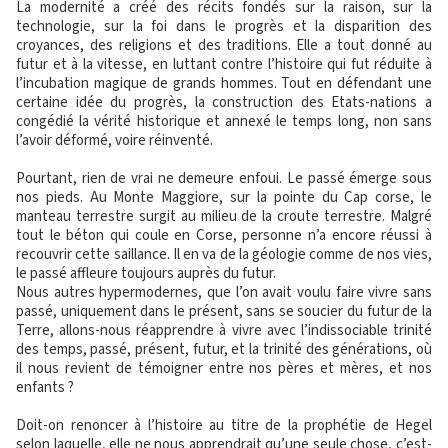
La modernité a créé des récits fondés sur la raison, sur la
technologie, sur la foi dans le progrès et la disparition des
croyances, des religions et des traditions. Elle a tout donné au
futur et à la vitesse, en luttant contre l’histoire qui fut réduite à
l’incubation magique de grands hommes. Tout en défendant une
certaine idée du progrès, la construction des Etats-nations a
congédié la vérité historique et annexé le temps long, non sans
l’avoir déformé, voire réinventé.
Pourtant, rien de vrai ne demeure enfoui. Le passé émerge sous
nos pieds. Au Monte Maggiore, sur la pointe du Cap corse, le
manteau terrestre surgit au milieu de la croute terrestre. Malgré
tout le béton qui coule en Corse, personne n’a encore réussi à
recouvrir cette saillance. Il en va de la géologie comme de nos vies,
le passé affleure toujours auprès du futur.
Nous autres hypermodernes, que l’on avait voulu faire vivre sans
passé, uniquement dans le présent, sans se soucier du futur de la
Terre, allons-nous réapprendre à vivre avec l’indissociable trinité
des temps, passé, présent, futur, et la trinité des générations, où
il nous revient de témoigner entre nos pères et mères, et nos
enfants ?
Doit-on renoncer à l’histoire au titre de la prophétie de Hegel
selon laquelle, elle ne nous apprendrait qu’une seule chose, c’est-