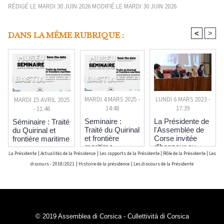
RÉDIGÉ LE MARDI 30 JUIN 2026 MODIFIÉ LE MARDI 30 JUIN 2026
<
>
DANS LA MÊME RUBRIQUE :
MARDI 4 MARS 2025 -
LUNDI 6 MARS 2023 -
MARDI 15 AVRIL 2025
14:48
17:39
- 11:46
Seminaire :
​La Présidente de
Séminaire : Traité
Traité du Quirinal
l'Assemblée de
du Quirinal et
et frontière
Corse invitée
frontière maritime
maritime
d'honneur au
La Présidente
|
Actualités de la Présidence
|
Les rapports de la Présidente
|
Rôle de la Présidente
|
Les
festival de
l'autonomie du
discours - 2018/2021
|
Histoire de la présidence
|
Les discours de la Présidente
Val d'Aoste
© 2019 Assemblea di Corsica - Cullettività di Corsica