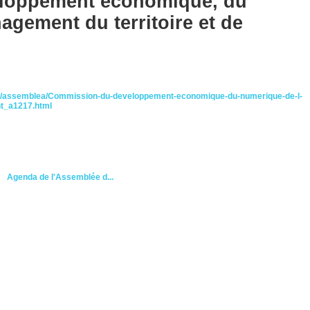
loppement économique, du
agement du territoire et de
ica/assemblea/Commission-du-developpement-economique-du-numerique-de-l-
nt_a1217.html
Agenda de l'Assemblée d...