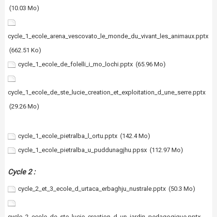
(10.03 Mo)
cycle_1_ecole_arena_vescovato_le_monde_du_vivant_les_animaux.pptx
(662.51 Ko)
cycle_1_ecole_de_folelli_i_mo_lochi.pptx
(65.96 Mo)
cycle_1_ecole_de_ste_lucie_creation_et_exploitation_d_une_serre.pptx
(29.26 Mo)
cycle_1_ecole_pietralba_l_ortu.pptx
(142.4 Mo)
cycle_1_ecole_pietralba_u_puddunagjhu.ppsx
(112.97 Mo)
Cycle 2 :
cycle_2_et_3_ecole_d_urtaca_erbaghju_nustrale.pptx
(50.3 Mo)
cycle_2_ecole_de_ste_lucie_creation_d_un_jardin_pedagogique.pptx