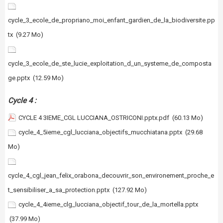
cycle_3_ecole_de_propriano_moi_enfant_gardien_de_la_biodiversite.pp
tx
(9.27 Mo)
cycle_3_ecole_de_ste_lucie_exploitation_d_un_systeme_de_composta
ge.pptx
(12.59 Mo)
Cycle 4 :
CYCLE 4 3IEME_CGL LUCCIANA_OSTRICONI.pptx.pdf
(60.13 Mo)
cycle_4_5ieme_cgl_lucciana_objectifs_mucchiatana.pptx
(29.68
Mo)
cycle_4_cgl_jean_felix_orabona_decouvrir_son_environement_proche_e
t_sensibiliser_a_sa_protection.pptx
(127.92 Mo)
cycle_4_4ieme_clg_lucciana_objectif_tour_de_la_mortella.pptx
(37.99 Mo)