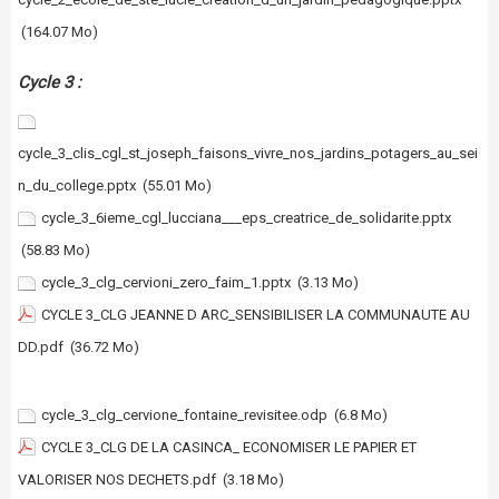
(164.07 Mo)
Cycle 3 :
cycle_3_clis_cgl_st_joseph_faisons_vivre_nos_jardins_potagers_au_sei
n_du_college.pptx
(55.01 Mo)
cycle_3_6ieme_cgl_lucciana___eps_creatrice_de_solidarite.pptx
(58.83 Mo)
cycle_3_clg_cervioni_zero_faim_1.pptx
(3.13 Mo)
CYCLE 3_CLG JEANNE D ARC_SENSIBILISER LA COMMUNAUTE AU
DD.pdf
(36.72 Mo)
cycle_3_clg_cervione_fontaine_revisitee.odp
(6.8 Mo)
CYCLE 3_CLG DE LA CASINCA_ ECONOMISER LE PAPIER ET
VALORISER NOS DECHETS.pdf
(3.18 Mo)