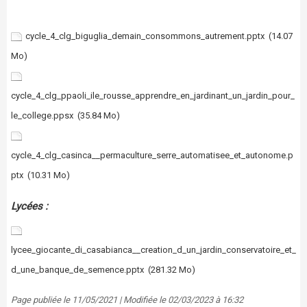
cycle_4_clg_biguglia_demain_consommons_autrement.pptx
(14.07
Mo)
cycle_4_clg_ppaoli_ile_rousse_apprendre_en_jardinant_un_jardin_pour_
le_college.ppsx
(35.84 Mo)
cycle_4_clg_casinca__permaculture_serre_automatisee_et_autonome.p
ptx
(10.31 Mo)
Lycées :
lycee_giocante_di_casabianca__creation_d_un_jardin_conservatoire_et_
d_une_banque_de_semence.pptx
(281.32 Mo)
Page publiée le 11/05/2021 | Modifiée le 02/03/2023 à 16:32