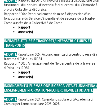
ADOPTE
Raportu nu 004 : Rinnovu di a messa à dispusizione d'un
funziunariu di u serviziu d'incendiu è di succorsu di u Cismonte à
prò di a Cullettività di Corsica.
Rapport n° 004 : Renouvellement de mise à disposition d'un
fonctionnaire du Service d'incendie et de secours de la Haute-
Corse auprès de la Collectivité de Corse.
Rapport
annexe(s)
INFRASTRUTTURE È TRASPORTI / INFRASTRUCTURES ET
TRANSPORTS
ADOPTE
Raportu nu 005 : Accunciamentu di u centru-paese di a
traversa d’Evisa - ex RD84.
Rapport n° 005 : Aménagement de l'hypercentre de la traverse
d'Evisa - ex-RD84.
Rapport
annexe(s)
INSIGNAMENTU-FURMAZIONE-RICERCA-VITA STUDIANTINA /
ENSEIGNEMENT-FORMATION-RECHERCHE-VIE ETUDIANTE
ADOPTE
Raportu nu 013 : Calendariu sculare di l'Accademia di
Corsica per l'annata sculare 2026-2027.