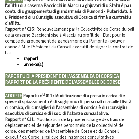
l'affittu di a caserna Bacciochi in Aiacciu à ghjuvori di u Statu è pà u
contu di u gruppamentu di giandarmaria di Pumonti - Puteri datu à
u Prisidenti di u Cunsigliu asecutivu di Corsica di firmà u cuntrattu
d'affittu.
Rapport n°
016
: Renouvellement par la Collectivité de Corse du bail
de la caserne Bacciochi sise à Aiacciu au profit de l’Etat pour le
compte du groupement de gendarmerie du Pumonte - pouvoir
donné à M. le Président du Conseil exécutif de signer le contrat de
bail.
rapport
annexe(s)
RAPORTU DI A PRESIDENTE DI L’ASSEMBLEA DI CORSICA
RAPPORT DE LA PRÉSIDENTE DE L’ASSEMBLÉE DE CORSE
u
ADOPTE
Raportu n
011 : Mudificazione di a presa in carica di e
spese di spiazzamentu è di sughjornu di i persunali di a cullettività
di corsica, di i cunsiglieri di l'assemblea di corsica è di u cunsigliu
esecutivu di corsica e di i soci di l'istanze cunsultative.
Rapport n° 011 :
Modification de la prise en charge des frais de
déplacement et de séjour des personnels de la collectivité de
corse, des membres de l'Assemblée de Corse et du Conseil
exécutif de Corse, ainsi que des instances consultatives.