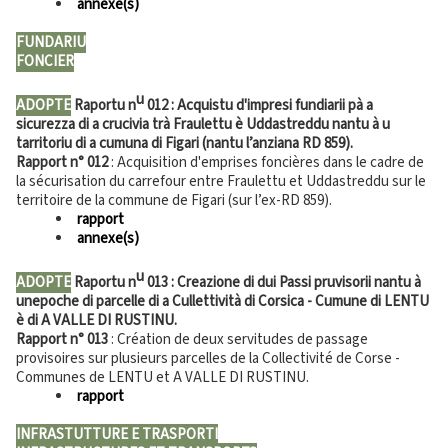
annexe(s)
FUNDARIU
FONCIER
u
ADOPTE
Raportu n
012 :
Acquistu d'impresi fundiarii pà a
sicurezza di a crucivia trà Fraulettu è Uddastreddu nantu à u
tarritoriu di a cumuna di Figari (nantu l’anziana RD 859).
Rapport n°
012
: Acquisition d'emprises foncières dans le cadre de
la sécurisation du carrefour entre Fraulettu et Uddastreddu sur le
territoire de la commune de Figari (sur l’ex-RD 859).
rapport
annexe(s)
u
ADOPTE
Raportu n
013
: Creazione di dui Passi pruvisorii nantu à
unepoche di parcelle di a Cullettività di Corsica - Cumune di LENTU
è di A VALLE DI RUSTINU.
Rapport n°
013
: Création de deux servitudes de passage
provisoires sur plusieurs parcelles de la Collectivité de Corse -
Communes de LENTU et A VALLE DI RUSTINU.
rapport
INFRASTUTTURE E TRASPORTI