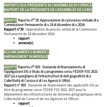
RAPORTU DI A PRESIDENTE DI L’ASSEMBLEA DI CORSICA
RAPPORT DE LA PRÉSIDENTE DE L’ASSEMBLÉE DE CORSE
u
ADOPTE
Raportu n
20: Appruvazione di u prucessu verbale di a
Cummissione Permanente di u 18 di dicembre di u 2024.
Rapport n°20 :
Approbation du procès-verbal de la Commission
Permanente du 18 décembre 2024.
rapport
annexe(s)
ACCUNCIAMENTU NUMERICU
AMENAGEMENT NUMERIQUE
u
ADOPTE
Raportu n
003 : Dumanda di finanziamentu di
l’appiigazioni SIG à titulu di u prugramma corsu FEDER-FSE 2021-
2027 pà a sparghjera di l’infrastrutturi di dati giugrafichi di a
Cullettività di Corsica è di i so Agenzi è Uffizii.
Rapport n° 003
: Demande de financement des applicatifs SIG au
titre du programme corse FEDER-FSE 2021-2027 pour le
déploiement des infrastructures de données géographiques de la
Collectivité de Corse et de ses Agences et Offices.
rapport