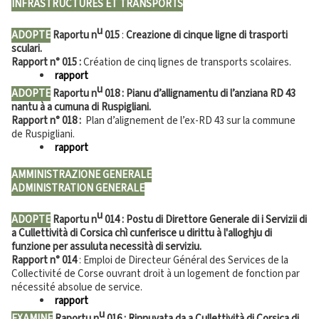
INFRASTRUCTURES ET TRANSPORTS
u
ADOPTE
Raportu n
015
:
Creazione di cinque ligne di trasporti
sculari.
Rapport n°
015
:
Création de cinq lignes de transports scolaires.
rapport
u
ADOPTE
Raportu n
018 : Pianu d’allignamentu di l’anziana RD 43
nantu à a cumuna di Ruspigliani.
Rapport n° 018 :
Plan d’alignement de l’ex-RD 43 sur la commune
de Ruspigliani.
rapport
AMMINISTRAZIONE GENERALE
ADMINISTRATION GENERALE
u
ADOPTE
Raportu n
014 : Postu di Direttore Generale di i Servizii di
a Cullettività di Corsica chì cunferisce u dirittu à l'alloghju di
funzione per assuluta necessità di serviziu.
Rapport n°
014
: Emploi de Directeur Général des Services de la
Collectivité de Corse ouvrant droit à un logement de fonction par
nécessité absolue de service.
rapport
u
EXAMINE
Raportu n
016
: Rinnuvata da a Cullettività di Corsica di