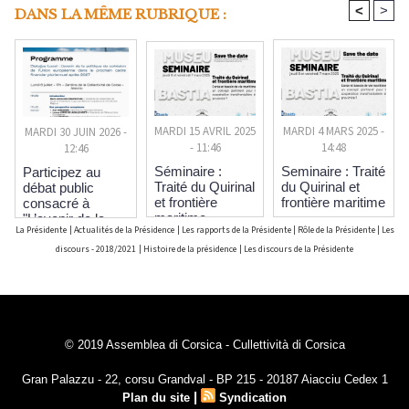
<
>
DANS LA MÊME RUBRIQUE :
MARDI 15 AVRIL 2025
MARDI 4 MARS 2025 -
MARDI 30 JUIN 2026 -
- 11:46
14:48
12:46
Séminaire :
Seminaire : Traité
Participez au
Traité du Quirinal
du Quirinal et
débat public
et frontière
frontière maritime
consacré à
maritime
"L’avenir de la
La Présidente
|
Actualités de la Présidence
|
Les rapports de la Présidente
|
Rôle de la Présidente
|
Les
politique de
cohésion de
discours - 2018/2021
|
Histoire de la présidence
|
Les discours de la Présidente
l’Union
européenne dans
le prochain cadre
financier
pluriannuel après
2027"
© 2019 Assemblea di Corsica - Cullettività di Corsica
Gran Palazzu - 22, corsu Grandval - BP 215 - 20187 Aiacciu Cedex 1
|
Plan du site
Syndication