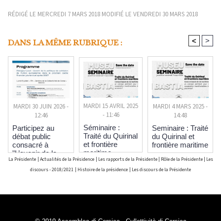
RÉDIGÉ LE MERCREDI 7 MARS 2018 MODIFIÉ LE VENDREDI 30 MARS 2018
<
>
DANS LA MÊME RUBRIQUE :
MARDI 15 AVRIL 2025
MARDI 4 MARS 2025 -
MARDI 30 JUIN 2026 -
- 11:46
14:48
12:46
Séminaire :
Seminaire : Traité
Participez au
Traité du Quirinal
du Quirinal et
débat public
et frontière
frontière maritime
consacré à
maritime
"L’avenir de la
La Présidente
|
Actualités de la Présidence
|
Les rapports de la Présidente
|
Rôle de la Présidente
|
Les
politique de
cohésion de
discours - 2018/2021
|
Histoire de la présidence
|
Les discours de la Présidente
l’Union
européenne dans
le prochain cadre
financier
pluriannuel après
2027"