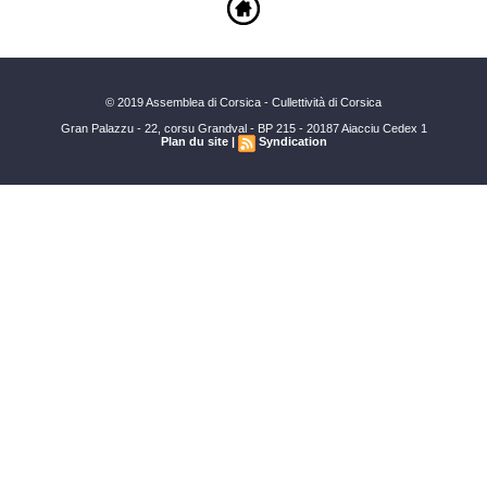
© 2019 Assemblea di Corsica - Cullettività di Corsica
Gran Palazzu - 22, corsu Grandval - BP 215 - 20187 Aiacciu Cedex 1
Plan du site
|
Syndication