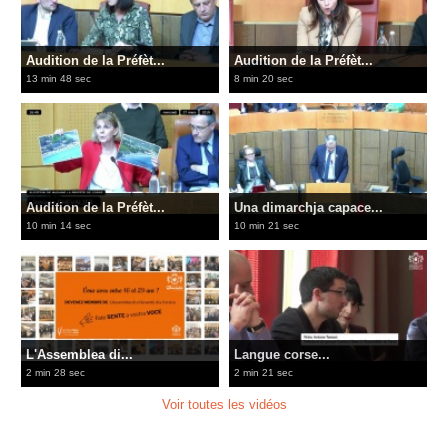
Audition de la Préfèt...
Audition de la Préfèt...
13 min 48 sec
8 min 20 sec
Audition de la Préfèt...
Una dimarchja capace...
10 min 14 sec
10 min 21 sec
L'Assemblea di...
Langue corse...
2 min 28 sec
2 min 21 sec
Voir toutes les vidéos