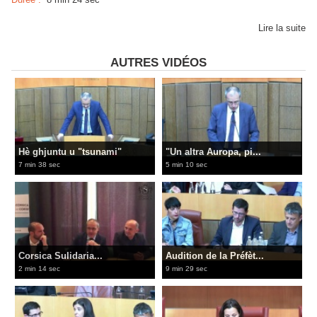
Lire la suite
AUTRES VIDÉOS
Hè ghjuntu u "tsunami"
"Un altra Auropa, pi...
7 min 38 sec
5 min 10 sec
Corsica Sulidaria...
Audition de la Préfèt...
2 min 14 sec
9 min 29 sec