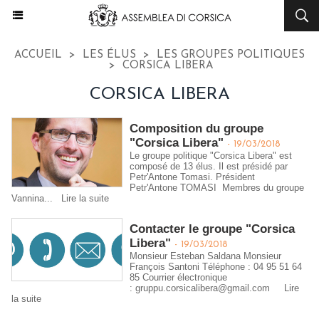
ACCUEIL
>
LES ÉLUS
>
LES GROUPES POLITIQUES
>
CORSICA LIBERA
CORSICA LIBERA
Composition du groupe
"Corsica Libera"
-
19/03/2018
Le groupe politique "Corsica Libera" est
composé de 13 élus. Il est présidé par
Petr'Antone Tomasi. Président
Petr'Antone TOMASI Membres du groupe
Vannina...
Lire la suite
Contacter le groupe "Corsica
Libera"
-
19/03/2018
Monsieur Esteban Saldana Monsieur
François Santoni Téléphone : 04 95 51 64
85 Courrier électronique
: gruppu.corsicalibera@gmail.com
Lire
la suite