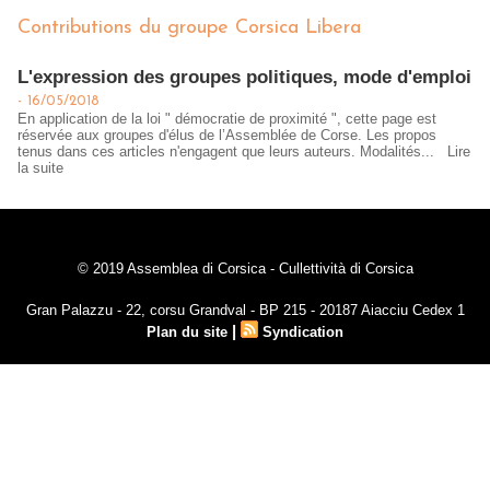
Contributions du groupe Corsica Libera
L'expression des groupes politiques, mode d'emploi
-
16/05/2018
En application de la loi " démocratie de proximité ", cette page est
réservée aux groupes d'élus de l’Assemblée de Corse. Les propos
tenus dans ces articles n'engagent que leurs auteurs. Modalités...
Lire
la suite
© 2019 Assemblea di Corsica - Cullettività di Corsica
Gran Palazzu - 22, corsu Grandval - BP 215 - 20187 Aiacciu Cedex 1
|
Plan du site
Syndication