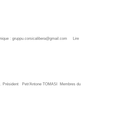
tronique : gruppu.corsicalibera@gmail.com
Lire
omasi. Président Petr'Antone TOMASI Membres du