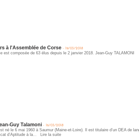
ers à l'Assemblée de Corse
-
19/03/2018
se est composée de 63 élus depuis le 2 janvier 2018. Jean-Guy TALAMON
Jean-Guy Talamoni
-
16/03/2018
 né le 6 mai 1960 à Saumur (Maine-et-Loire). Il est titulaire d’un DEA de lang
icat d’Aptitude à la...
Lire la suite