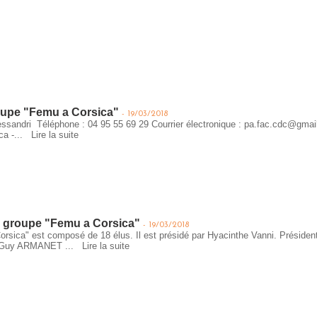
oupe "Femu a Corsica"
-
19/03/2018
ssandri Téléphone : 04 95 55 69 29 Courrier électronique : pa.fac.cdc@gma
ica -...
Lire la suite
 groupe "Femu a Corsica"
-
19/03/2018
orsica" est composé de 18 élus. Il est présidé par Hyacinthe Vanni. Prés
I Guy ARMANET ...
Lire la suite