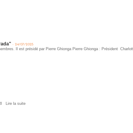
rada"
-
24/07/2025
membres. Il est présidé par Pierre Ghionga Pierre Ghionga : Président ​Cha
ERI
Lire la suite