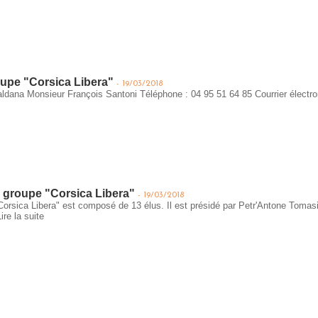
oupe "Corsica Libera"
-
19/03/2018
ldana Monsieur François Santoni Téléphone : 04 95 51 64 85 Courrier élec
 groupe "Corsica Libera"
-
19/03/2018
 "Corsica Libera" est composé de 13 élus. Il est présidé par Petr'Antone T
Lire la suite