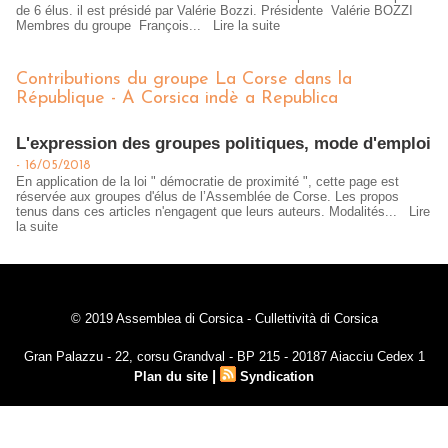
de 6 élus. il est présidé par Valérie Bozzi. Présidente Valérie BOZZI
Membres du groupe François...
Lire la suite
Contributions du groupe La Corse dans la
République - A Corsica indè a Republica
L'expression des groupes politiques, mode d'emploi
-
16/05/2018
En application de la loi " démocratie de proximité ", cette page est
réservée aux groupes d'élus de l’Assemblée de Corse. Les propos
tenus dans ces articles n'engagent que leurs auteurs. Modalités...
Lire
la suite
© 2019 Assemblea di Corsica - Cullettività di Corsica
Gran Palazzu - 22, corsu Grandval - BP 215 - 20187 Aiacciu Cedex 1
|
Plan du site
Syndication