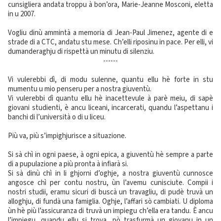
cunsigliera andata troppu à bon’ora, Marie-Jeanne Mosconi, eletta
in u 2007.
Vogliu dinù ammintà a memoria di Jean-Paul Jimenez, agente di e
strade di a CTC, andatu stu mese. Ch’elli riposinu in pace. Per elli, vi
dumanderaghju di rispettà un minutu di silenziu.
------
Vi vulerebbi dì, di modu sulenne, quantu ellu hè forte in stu
mumentu u mio penseru per a nostra giuventù.
Vi vulerebbi dì quantu ellu hè inacettevule à parè meiu, di sapè
giovani studienti, è ancu liceani, incarcerati, quandu l’aspettanu i
banchi di l’università o di u liceu.
Più va, più s’impighjurisce a situazione.
Si sà chì in ogni paese, à ogni epica, a giuventù hè sempre a parte
di a pupulazione a più pronta à infiarà si.
Si sà dinù chì in li ghjorni d’oghje, a nostra giuventù cunnosce
angosce chì per contu nostru, ùn l’avemu cunisciute. Compii i
nostri studii, eramu sicuri di buscà un travagliu, di pudè truvà un
alloghju, di fundà una famiglia. Oghje, l’affari sò cambiati. U diploma
ùn hè più l’assicuranza di truvà un impiegu ch’ella era tandu. È ancu
l’impiegu, quandu ellu si trova, pò trasfurmà un giovanu in un