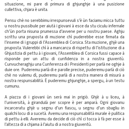
situazione, mi pare di primura di ghjunghje à una pusizione
cullettiva, chjara è unita.
Pensu chè no serebbimu irrespunsevuli s’è ùn faciamu micca tuttu
u nostru pussibule per aiutà i giovani à esce da stu ciculu infernale
ch’ùn porta nisuna prumessa d’avvene per u nostru paese. Aghju
scrittu una pruposta di muzione chì puderebbe esse firmata da
l’inseme di i gruppi di l’Assemblea di Corsica. Sta muzione, ghjè una
pruposta. Vulerebbi chì à a mancanza di rispettu di l’istituzione di a
Ghjustizia di pettu à i giovani, l’Assemblea di Corsica fussi capace à
risponde per un attu di cunfidenza in a nostra giuventù.
Cunvucheraghju una Cunferenza di i Presidenti per parlà ne oghje à
duie ore. Puderemu parlà di e parolle precise, puderemu parlà di ciò
chè no vulemu dì, puderemu parlà di a nostra manera di misurà a
nostra respunsabilità. È puderemu ghjunghje, a spergu, à un testu
cumunu.
A piazza di i giovani ùn serà mai in prigiò. Ghjè à u liceu, à
l’università, à girandulà per scopre è per amparà. Ogni giovanu
incarceratu ghjè u segnu d’un fiascu, u segnu d’un sbagliu in
qualchi locu di a sucetà. Avemu una respunsabilità murale è pulitica
di pettu à elli. Averemu da decide di ciò chì ci tocca à fà per esse à
l’altezza di a chjama à l’aiutu di a nostra giuventù.