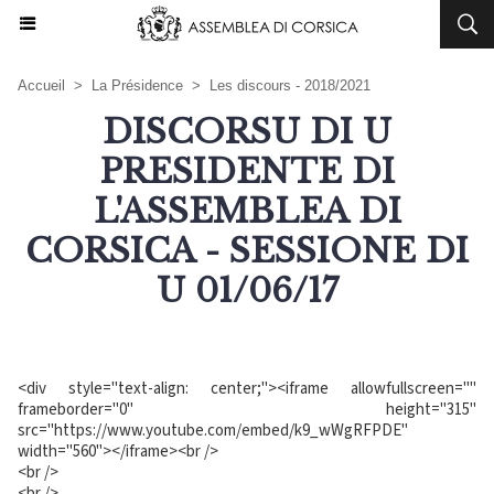
Accueil
>
La Présidence
>
Les discours - 2018/2021
DISCORSU DI U
PRESIDENTE DI
L'ASSEMBLEA DI
CORSICA - SESSIONE DI
U 01/06/17
<div style="text-align: center;"><iframe allowfullscreen=""
frameborder="0" height="315"
src="https://www.youtube.com/embed/k9_wWgRFPDE"
width="560"></iframe><br />
<br />
<br />