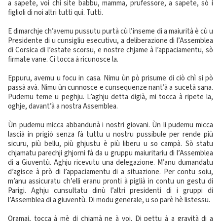
a sapete, voi chì site babbu, mamma, prufessore, a sapete, sò i
figlioli di noi altri tutti quì. Tutti.
E dimarchje ch’avemu pussutu purtà cù l’inseme di a maiurità è cù u
Presidente di u cunsigliu esecutivu, a deliberazione di l’Assemblea
di Corsica di l’estate scorsu, e nostre chjame à l’appaciamentu, sò
firmate vane. Ci tocca à ricunosce la.
Eppuru, avemu u focu in casa. Nimu ùn pò prisume di ciò chì si pò
passà avà. Nimu ùn cunnosce e cunsequenze nant’à a sucetà sana.
Pudemu teme u peghju. L’aghju detta digià, mi tocca à ripete la,
oghje, davant’à a nostra Assemblea.
Ùn pudemu micca abbandunà i nostri giovani. Ùn li pudemu micca
lascià in prigiò senza fà tuttu u nostru pussibule per rende più
sicuru, più bellu, più ghjustu è più liberu u so campà. Sò statu
chjamatu parechji ghjorni fà da u gruppu maiuritariu di l’Assemblea
di a Giuventù. Aghju ricevutu una delegazione. M’anu dumandatu
d’agisce à prò di l’appaciamentu di a situazione. Per contu soiu,
m’anu assicuratu ch’elli eranu pronti à piglià in contu un gestu di
Parigi. Aghju cunsultatu dinù l’altri presidenti di i gruppi di
l’Assemblea di a giuventù. Di modu generale, u so parè hè listessu.
Oramai, tocca à mè di chjamà ne à voi. Di pettu à a gravità di a