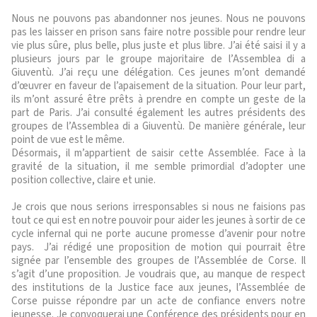
Nous ne pouvons pas abandonner nos jeunes. Nous ne pouvons
pas les laisser en prison sans faire notre possible pour rendre leur
vie plus sûre, plus belle, plus juste et plus libre. J’ai été saisi il y a
plusieurs jours par le groupe majoritaire de l’Assemblea di a
Giuventù. J’ai reçu une délégation. Ces jeunes m’ont demandé
d’œuvrer en faveur de l’apaisement de la situation. Pour leur part,
ils m’ont assuré être prêts à prendre en compte un geste de la
part de Paris. J’ai consulté également les autres présidents des
groupes de l’Assemblea di a Giuventù. De manière générale, leur
point de vue est le même.
Désormais, il m’appartient de saisir cette Assemblée. Face à la
gravité de la situation, il me semble primordial d’adopter une
position collective, claire et unie.
Je crois que nous serions irresponsables si nous ne faisions pas
tout ce qui est en notre pouvoir pour aider les jeunes à sortir de ce
cycle infernal qui ne porte aucune promesse d’avenir pour notre
pays. J’ai rédigé une proposition de motion qui pourrait être
signée par l’ensemble des groupes de l’Assemblée de Corse. Il
s’agit d’une proposition. Je voudrais que, au manque de respect
des institutions de la Justice face aux jeunes, l’Assemblée de
Corse puisse répondre par un acte de confiance envers notre
jeunesse. Je convoquerai une Conférence des présidents pour en