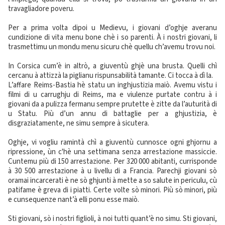
travagliadore poveru.
Per a prima volta dipoi u Medievu, i giovani d’oghje averanu
cundizione di vita menu bone chè i so parenti. À i nostri giovani, li
trasmettimu un mondu menu sicuru chè quellu ch’avemu trovu noi.
In Corsica cum’è in altrò, a giuventù ghjè una brusta. Quelli chì
cercanu à attizzà la piglianu rispunsabilità tamante. Ci tocca à dì la.
L’affare Reims-Bastia hè statu un inghjustizia maiò. Avemu vistu i
filmi di u carrughju di Reims, ma e viulenze purtate contru à i
giovani da a pulizza fermanu sempre prutette è zitte da l’auturità di
u Statu. Più d’un annu di battaglie per a ghjustizia, è
disgraziatamente, ne simu sempre à sicutera.
Oghje, vi vogliu ramintà chì a giuventù cunnosce ogni ghjornu a
ripressione, ùn c'hè una settimana senza arrestazione massiccie.
Cuntemu più di 150 arrestazione. Per 320 000 abitanti, currisponde
à 30 500 arrestazione à u livellu di a Francia. Parechji giovani sò
oramai incarcerati è ne sò ghjunti à mette a so salute in periculu, cù
patifame è greva di i piatti. Certe volte sò minori. Più sò minori, più
e cunsequenze nant’à elli ponu esse maiò.
Sti giovani, sò i nostri figlioli, à noi tutti quant’è no simu. Sti giovani,