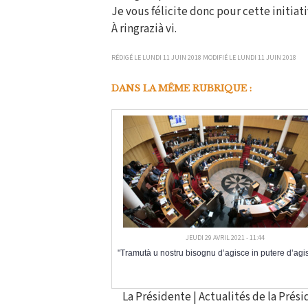
Je vous félicite donc pour cette initiat
À ringrazià vi.
RÉDIGÉ LE LUNDI 11 JUIN 2018 MODIFIÉ LE LUNDI 11 JUIN 2018
DANS LA MÊME RUBRIQUE :
JEUDI 29 AVRIL 2021 - 11:44
"Tramutà u nostru bisognu d’agisce in putere d’agi
La Présidente
|
Actualités de la Prés