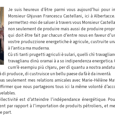
Je suis heureux d’être parmi vous aujourd’hui pour i
Monsieur Ghjuvan Francescu Castellani, ici à Albertacc
permettez-moi de saluer à travers vous Monsieur Castellan
non seulement de produire mais aussi de produire propre 
qui doit être fait par chacun d’entre nous en faveur d’u
vostre pruduzzione energetiche è agricule, custruite una
à l’antica ma muderna.
Cù sti tanti prugetti agriculi è sulari, quelli chì travagli
travaglianu dinù oramai à a so indipendenza energetica. 
cum’è esempiu più chjaru, per dì quantu a nostra andatur
 di pruduce, di custruisce un bellu paese da fà è da inventà.
 pas seulement mes relations amicales avec Marie-Hélène Ma
 réaffirmer que nous partageons tous ici la même volonté d’a
velables.
ollectivité est d’atteindre l'indépendance énergétique. P
t par rapport à l’importation de produits pétroliers, et me
e part.