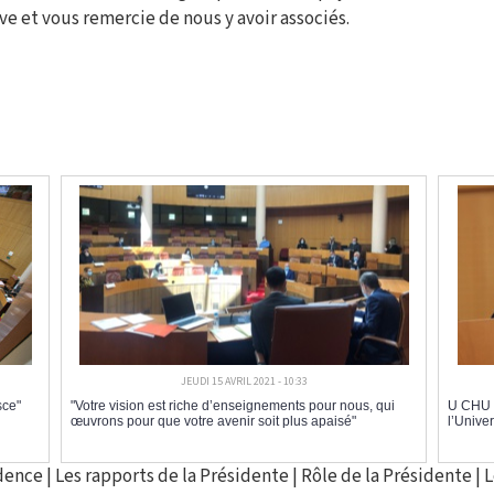
ive et vous remercie de nous y avoir associés.
JEUDI 15 AVRIL 2021 - 10:33
sce"
"Votre vision est riche d’enseignements pour nous, qui
U CHU h
œuvrons pour que votre avenir soit plus apaisé"
l’Univer
idence
|
Les rapports de la Présidente
|
Rôle de la Présidente
|
L