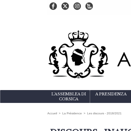
L'ASSEMBLEA DI
A PRESIDENZA
CORSICA
Accueil
>
La Présidence
>
Les discours - 2018/2021