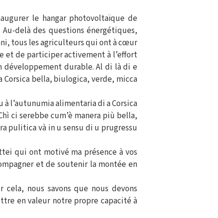
naugurer le hangar photovoltaïque de
e. Au-delà des questions énergétiques,
i, tous les agriculteurs qui ont à cœur
et de participer activement à l’effort
n développement durable. Al di là di e
 Corsica bella, biulogica, verde, micca
anu à l’autunumia alimentaria di a Corsica
Chì ci serebbe cum’è manera più bella,
a pulitica và in u sensu di u prugressu
ttei qui ont motivé ma présence à vos
ccompagner et de soutenir la montée en
our cela, nous savons que nous devons
ttre en valeur notre propre capacité à