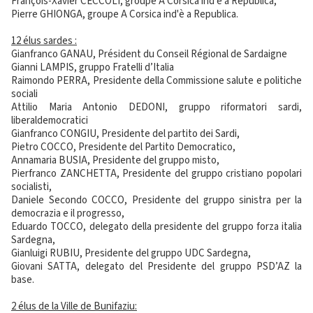
François-Xavier CECCOLI, groupe A Corsica ind'è a Republica,
Pierre GHIONGA, groupe A Corsica ind'è a Republica.
12 élus sardes :
Gianfranco GANAU, Président du Conseil Régional de Sardaigne
Gianni LAMPIS, gruppo Fratelli d’Italia
Raimondo PERRA, Presidente della Commissione salute e politiche
sociali
Attilio Maria Antonio DEDONI, gruppo riformatori sardi,
liberaldemocratici
Gianfranco CONGIU, Presidente del partito dei Sardi,
Pietro COCCO, Presidente del Partito Democratico,
Annamaria BUSIA, Presidente del gruppo misto,
Pierfranco ZANCHETTA, Presidente del gruppo cristiano popolari
socialisti,
Daniele Secondo COCCO, Presidente del gruppo sinistra per la
democrazia e il progresso,
Eduardo TOCCO, delegato della presidente del gruppo forza italia
Sardegna,
Gianluigi RUBIU, Presidente del gruppo UDC Sardegna,
Giovani SATTA, delegato del Presidente del gruppo PSD’AZ la
base.
2 élus de la Ville de Bunifaziu: