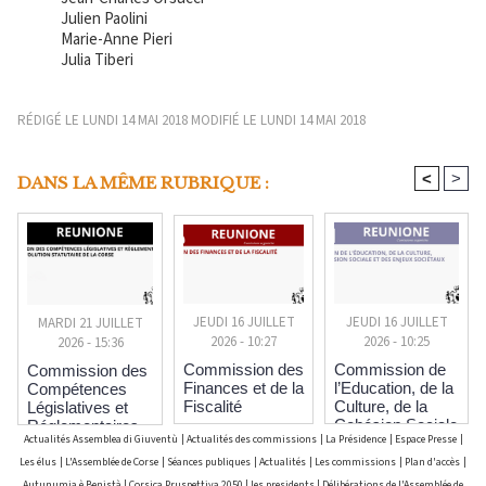
Julien Paolini
Marie-Anne Pieri
Julia Tiberi
RÉDIGÉ LE LUNDI 14 MAI 2018 MODIFIÉ LE LUNDI 14 MAI 2018
<
>
DANS LA MÊME RUBRIQUE :
JEUDI 16 JUILLET
JEUDI 16 JUILLET
MARDI 21 JUILLET
2026 - 10:27
2026 - 10:25
2026 - 15:36
Commission des
Commission de
Commission des
Finances et de la
l’Education, de la
Compétences
Fiscalité
Culture, de la
Législatives et
Cohésion Sociale
Réglementaires
Actualités Assemblea di Giuventù
|
Actualités des commissions
|
La Présidence
|
Espace Presse
|
et des Enjeux
et pour l’Evolution
Sociétaux
Statutaire de la
Les élus
|
L'Assemblée de Corse
|
Séances publiques
|
Actualités
|
Les commissions
|
Plan d'accès
|
Corse
Autunumia è Benistà
|
Corsica Pruspettiva 2050
|
les presidents
|
Délibérations de l'Assemblée de