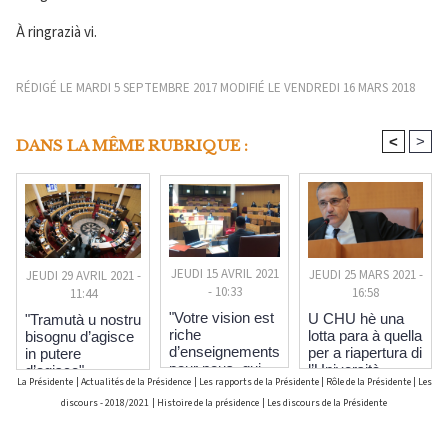
À ringrazià vi.
RÉDIGÉ LE MARDI 5 SEPTEMBRE 2017 MODIFIÉ LE VENDREDI 16 MARS 2018
<
>
DANS LA MÊME RUBRIQUE :
JEUDI 15 AVRIL 2021
JEUDI 25 MARS 2021 -
JEUDI 29 AVRIL 2021 -
- 10:33
16:58
11:44
"Votre vision est
U CHU hè una
"Tramutà u nostru
riche
lotta para à quella
bisognu d’agisce
d’enseignements
per a riapertura di
in putere
pour nous, qui
l’Università
d’agisce"
La Présidente
|
Actualités de la Présidence
|
Les rapports de la Présidente
|
Rôle de la Présidente
|
Les
œuvrons pour
que votre avenir
discours - 2018/2021
|
Histoire de la présidence
|
Les discours de la Présidente
soit plus apaisé"