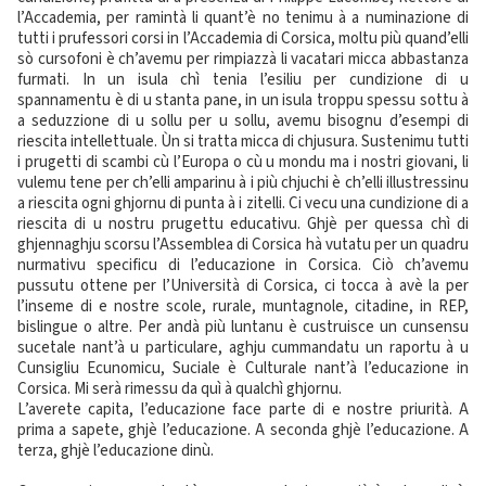
l’Accademia, per ramintà li quant’è no tenimu à a numinazione di
tutti i prufessori corsi in l’Accademia di Corsica, moltu più quand’elli
sò cursofoni è ch’avemu per rimpiazzà li vacatari micca abbastanza
furmati. In un isula chì tenia l’esiliu per cundizione di u
spannamentu è di u stanta pane, in un isula troppu spessu sottu à
a seduzzione di u sollu per u sollu, avemu bisognu d’esempi di
riescita intellettuale. Ùn si tratta micca di chjusura. Sustenimu tutti
i prugetti di scambi cù l’Europa o cù u mondu ma i nostri giovani, li
vulemu tene per ch’elli amparinu à i più chjuchi è ch’elli illustressinu
a riescita ogni ghjornu di punta à i zitelli. Ci vecu una cundizione di a
riescita di u nostru prugettu educativu. Ghjè per quessa chì di
ghjennaghju scorsu l’Assemblea di Corsica hà vutatu per un quadru
nurmativu specificu di l’educazione in Corsica. Ciò ch’avemu
pussutu ottene per l’Università di Corsica, ci tocca à avè la per
l’inseme di e nostre scole, rurale, muntagnole, citadine, in REP,
bislingue o altre. Per andà più luntanu è custruisce un cunsensu
sucetale nant’à u particulare, aghju cummandatu un raportu à u
Cunsigliu Ecunomicu, Suciale è Culturale nant’à l’educazione in
Corsica. Mi serà rimessu da quì à qualchì ghjornu.
L’averete capita, l’educazione face parte di e nostre priurità. A
prima a sapete, ghjè l’educazione. A seconda ghjè l’educazione. A
terza, ghjè l’educazione dinù.