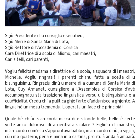
Sgiò Presidente di u cunsigliu esecutivu,
Sgiò Merre di Santa Maria di Lota,
Sgiò Rettore di l’Accademia di Corsica
Cara Direttrice di a scola di Miomu, cari maestri,
Cari zitelli, cari parenti,
Vogliu felicità madama a direttrice di a scola, a squadra di i maestri,
Michelle. Vogliu ringrazià i parenti ch’anu fattu a scelta di u
bislinguisimu. Ringraziu dinù u merre di a cumuna di Santa Maria di
Lota, Guy Armanet, cunsigliere à l’Assemblea di Corsica d’avè
accumpagnatu sta trasizione linguistica versu u bislinguisimu è a
cuufficialità. Credu chì a pulitica ghjè l’arte d’addunisce a ghjente. A
lingua hè un mezu tremendu. L’operata ùn face chè principià !
Quale hè ch’ùn s’arricorda micca di e stonde belle, belle è certe
volte ancu dulurose di a rientrata sculare ? Figliolu di maestru,
m’arricordu cum’ellu s’appruntava babbu, m’arricordu dinù, a vigilia,
cù i mo quaterni, pena è mina in a cartina, prontu à andà à amparà.