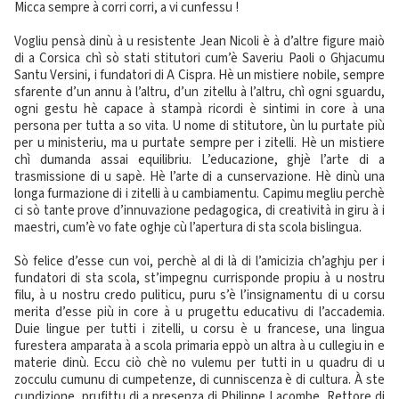
Micca sempre à corri corri, a vi cunfessu !
Vogliu pensà dinù à u resistente Jean Nicoli è à d’altre figure maiò
di a Corsica chì sò stati stitutori cum’è Saveriu Paoli o Ghjacumu
Santu Versini, i fundatori di A Cispra. Hè un mistiere nobile, sempre
sfarente d’un annu à l’altru, d’un zitellu à l’altru, chì ogni sguardu,
ogni gestu hè capace à stampà ricordi è sintimi in core à una
persona per tutta a so vita. U nome di stitutore, ùn lu purtate più
per u ministeriu, ma u purtate sempre per i zitelli. Hè un mistiere
chì dumanda assai equilibriu. L’educazione, ghjè l’arte di a
trasmissione di u sapè. Hè l’arte di a cunservazione. Hè dinù una
longa furmazione di i zitelli à u cambiamentu. Capimu megliu perchè
ci sò tante prove d’innuvazione pedagogica, di creatività in giru à i
maestri, cum’è vo fate oghje cù l’apertura di sta scola bislingua.
Sò felice d’esse cun voi, perchè al di là di l’amicizia ch’aghju per i
fundatori di sta scola, st’impegnu currisponde propiu à u nostru
filu, à u nostru credo puliticu, puru s’è l’insignamentu di u corsu
merita d’esse più in core à u prugettu educativu di l’accademia.
Duie lingue per tutti i zitelli, u corsu è u francese, una lingua
furestera amparata à a scola primaria eppò un altra à u cullegiu in e
materie dinù. Eccu ciò chè no vulemu per tutti in u quadru di u
zocculu cumunu di cumpetenze, di cunniscenza è di cultura. À ste
cundizione, prufittu di a presenza di Philippe Lacombe, Rettore di