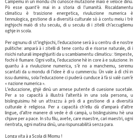
Campemu in un mondu chì cunosce mutazione maiò è veloce dinù.
Pò esse quant’è mai in a storia di l’umanità. Riscaldamentu
climaticu è trasizione energetica, rivuluzione numerica è
tennulogica, gestione di a diversità culturale sò à contu meiu i trè
inghjochi maiò di stu seculu, di u seculu di i zitelli ch’accugliemu
oghje in scola.
Per ognunu di st’inghjochi, l’educazione serà à u centru di e nostre
pulitiche: amparà à i zitelli di tene contu di e risorse naturale, di i
risichi naturali impeghjuriti da u scambiamentu climaticu : timpeste,
fochi è fiumare. Ogni volta, l’educazione hè in core à e suluzione. In
quantu à a rivuluzione numerica, s’è no a manchemu, seremu
scantati da u mondu di l’idee è di u cummerciu. Ùn vale à dì chì in
issu duminiu, sola l’educazione ci puderà cunduce à fà si valè cum’è
« nazione numerica ».
L’educazione, ghjè dinù un arnese putente di cuesione sucetale.
Per a so capacità à illustrà l’alterità in una sola persona, u
bislinguisimu hè un attrazzu à prò di a gestione di a diversità
culturale è religiosa. Per a capacità ch’ellu dà d’amparà d’altre
lingue, d’altre manere di vede è di campà, u bislinguisimu hè una
chjave per a pace. In stu filu, avete, care maestre, cari maestri, ogni
rientrata, ogni matina dinù, una rispunsabilità senza para.
Longa vita à a Scola di Miomu !