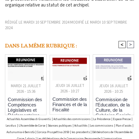
organique relative au statut de cet archipel.
RÉDIGÉ LE MARDI 10 SEPTEMBRE 2024 MODIFIÉ LE MARDI 10 SEPTEMBRE
2024
<
>
DANS LA MÊME RUBRIQUE :
JEUDI 16 JUILLET
JEUDI 16 JUILLET
MARDI 21 JUILLET
2026 - 10:27
2026 - 10:25
2026 - 15:36
Commission des
Commission de
Commission des
Finances et de la
l’Education, de la
Compétences
Fiscalité
Culture, de la
Législatives et
Cohésion Sociale
Réglementaires
Actualités Assemblea di Giuventù
|
Actualités des commissions
|
La Présidence
|
Espace Presse
|
et des Enjeux
et pour l’Evolution
Sociétaux
Statutaire de la
Les élus
|
L'Assemblée de Corse
|
Séances publiques
|
Actualités
|
Les commissions
|
Plan d'accès
|
Corse
Autunumia è Benistà
|
Corsica Pruspettiva 2050
|
les presidents
|
Délibérations de l'Assemblée de
Corse
|
storia
|
Les délibérations de la Commission Permanente
|
L'organisation