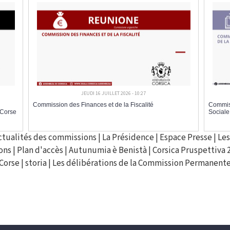
JEUDI 16 JUILLET 2026 - 10:27
Commission des Finances et de la Fiscalité
Commiss
 Corse
Sociale
ctualités des commissions
|
La Présidence
|
Espace Presse
|
Les
ons
|
Plan d'accès
|
Autunumia è Benistà
|
Corsica Pruspettiva 
Corse
|
storia
|
Les délibérations de la Commission Permanent