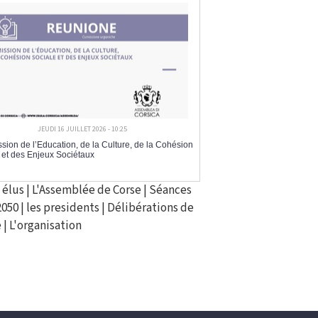
JEUDI 16 JUILLET 2026 - 10:25
ion de l’Education, de la Culture, de la Cohésion
 et des Enjeux Sociétaux
 élus
|
L'Assemblée de Corse
|
Séances
2050
|
les presidents
|
Délibérations de
e
|
L'organisation