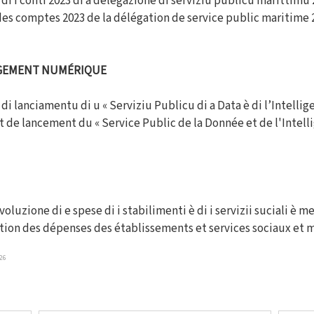
 di i conti 2023 di a delegazione di serviziu publicu marittimu 
 des comptes 2023 de la délégation de service public maritime 
GEMENT NUMÉRIQUE
di lanciamentu di u « Serviziu Publicu di a Data è di l’Intelligen
t de lancement du « Service Public de la Donnée et de l'Intellig
luzione di e spese di i stabilimenti è di i servizii suciali è m
ution des dépenses des établissements et services sociaux et 
26