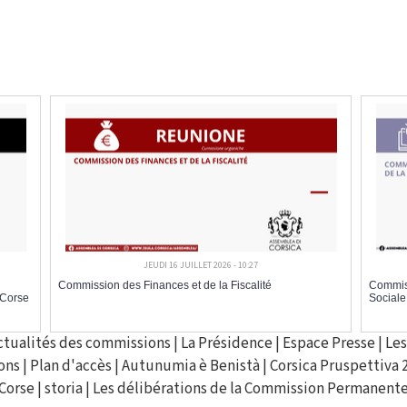
JEUDI 16 JUILLET 2026 - 10:27
Commission des Finances et de la Fiscalité
Commiss
 Corse
Sociale
ctualités des commissions
|
La Présidence
|
Espace Presse
|
Les
ons
|
Plan d'accès
|
Autunumia è Benistà
|
Corsica Pruspettiva 
Corse
|
storia
|
Les délibérations de la Commission Permanent