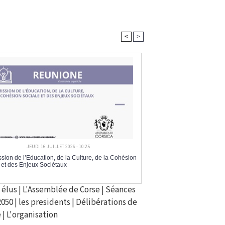
<
>
JEUDI 16 JUILLET 2026 - 10:25
ion de l’Education, de la Culture, de la Cohésion
 et des Enjeux Sociétaux
 élus
|
L'Assemblée de Corse
|
Séances
2050
|
les presidents
|
Délibérations de
e
|
L'organisation