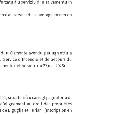
furzatu à u serviziu di u salvamentu in
forcé au service du sauvetage en mer en
u di u Cismonte avendu per ughjettu a
au Service d'Incendie et de Secours du
anente délibérante du 27 mai 2026).
11, situate trà u carrughju giratoriu di
 d'alignement au droit des propriétés
 de Biguglia et Furiani. (Inscription en