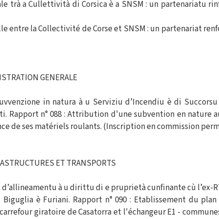
e trà a Cullettività di Corsica è a SNSM : un partenariatu rin
le entre la Collectivité de Corse et SNSM : un partenariat ren
ISTRATION GENERALE
suvvenzione in natura à u Serviziu d’Incendiu è di Succors
ti. Rapport n° 088 : Attribution d'une subvention en nature 
ce de ses matériels roulants. (Inscription en commission perm
FRASTRUCTURES ET TRANSPORTS
d’allineamentu à u dirittu di e pruprietà cunfinante cù l’ex-RT
Biguglia è Furiani. Rapport n° 090 : Etablissement du plan
 carrefour giratoire de Casatorra et l'échangeur E1 - communes